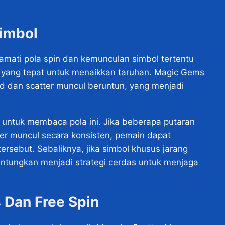
Simbol
amati pola spin dan kemunculan simbol tertentu
ang tepat untuk menaikkan taruhan. Magic Gems
d dan scatter muncul beruntun, yang menjadi
n untuk membaca pola ini. Jika beberapa putaran
ter muncul secara konsisten, pemain dapat
ersebut. Sebaliknya, jika simbol khusus jarang
tungkan menjadi strategi cerdas untuk menjaga
 Dan Free Spin