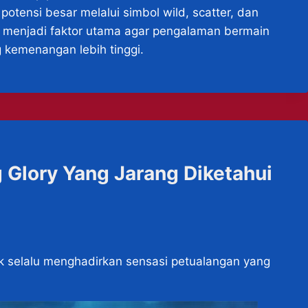
tensi besar melalui simbol wild, scatter, dan
ap menjadi faktor utama agar pengalaman bermain
 kemenangan lebih tinggi.
ng Glory Yang Jarang Diketahui
ik selalu menghadirkan sensasi petualangan yang