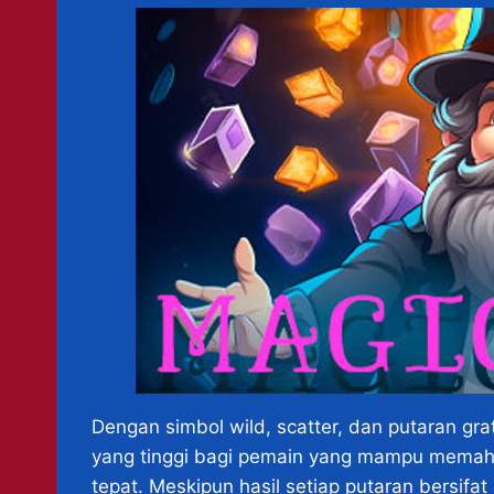
Dengan simbol wild, scatter, dan putaran gr
yang tinggi bagi pemain yang mampu memaha
tepat. Meskipun hasil setiap putaran bersifat