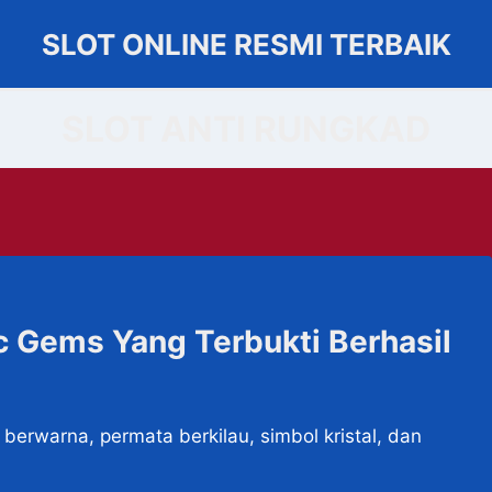
SLOT ONLINE RESMI TERBAIK
SLOT ANTI RUNGKAD
c Gems Yang Terbukti Berhasil
berwarna, permata berkilau, simbol kristal, dan