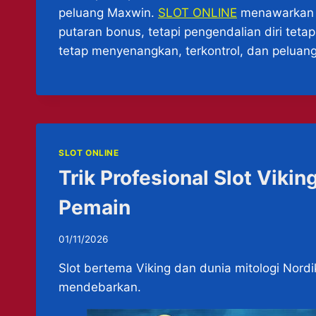
peluang Maxwin.
SLOT ONLINE
menawarkan po
putaran bonus, tetapi pengendalian diri tet
tetap menyenangkan, terkontrol, dan peluang
SLOT ONLINE
Trik Profesional Slot Viki
Pemain
01/11/2026
Slot bertema Viking dan dunia mitologi Nord
mendebarkan.