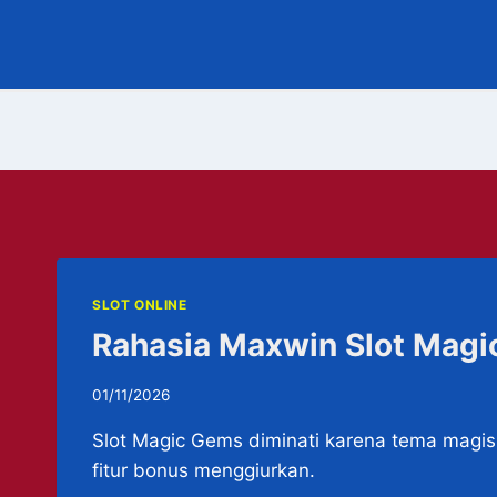
Skip
to
content
SLOT ONLINE
Rahasia Maxwin Slot Magi
01/11/2026
Slot Magic Gems diminati karena tema magis 
fitur bonus menggiurkan.