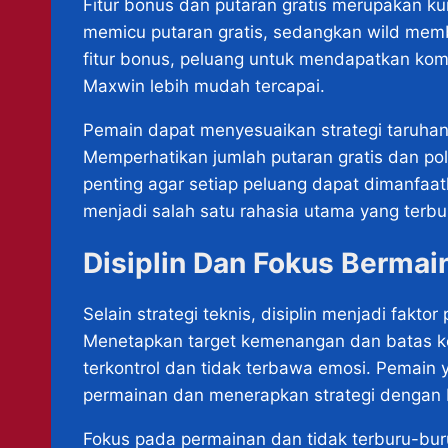
Fitur bonus dan putaran gratis merupakan k
memicu putaran gratis, sedangkan wild me
fitur bonus, peluang untuk mendapatkan kombi
Maxwin lebih mudah tercapai.
Pemain dapat menyesuaikan strategi taruhan
Memperhatikan jumlah putaran gratis dan pol
penting agar setiap peluang dapat dimanfaa
menjadi salah satu rahasia utama yang terb
Disiplin Dan Fokus Bermai
Selain strategi teknis, disiplin menjadi fakto
Menetapkan target kemenangan dan batas k
terkontrol dan tidak terbawa emosi. Pemain 
permainan dan menerapkan strategi dengan 
Fokus pada permainan dan tidak terburu-bu