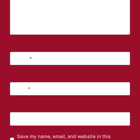
Name
*
Email
*
Website
Save my name, email, and website in this