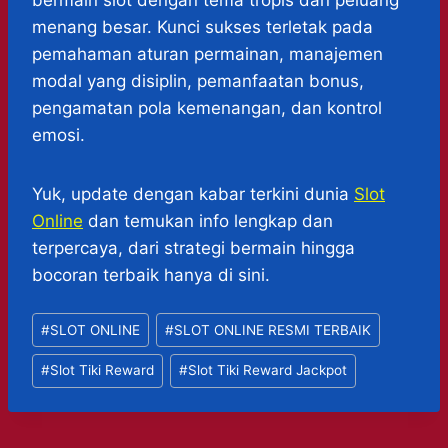
bermain slot dengan tema tropis dan peluang
menang besar. Kunci sukses terletak pada
pemahaman aturan permainan, manajemen
modal yang disiplin, pemanfaatan bonus,
pengamatan pola kemenangan, dan kontrol
emosi.
Yuk, update dengan kabar terkini dunia
Slot
Online
dan temukan info lengkap dan
terpercaya, dari strategi bermain hingga
bocoran terbaik hanya di sini.
Post
#
SLOT ONLINE
#
SLOT ONLINE RESMI TERBAIK
Tags:
#
Slot Tiki Reward
#
Slot Tiki Reward Jackpot