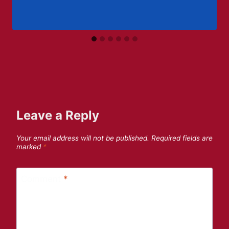
Leave a Reply
Your email address will not be published.
Required fields are
marked
*
Comment
*