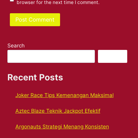
browser for the next time I comment.
Search
Search
Recent Posts
Joker Race Tips Kemenangan Maksimal
Aztec Blaze Teknik Jackpot Efektif
Argonauts Strategi Menang Konsisten