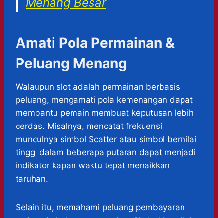
Menang Besar
Amati Pola Permainan &
Peluang Menang
Walaupun slot adalah permainan berbasis
peluang, mengamati pola kemenangan dapat
membantu pemain membuat keputusan lebih
cerdas. Misalnya, mencatat frekuensi
munculnya simbol Scatter atau simbol bernilai
tinggi dalam beberapa putaran dapat menjadi
indikator kapan waktu tepat menaikkan
taruhan.
Selain itu, memahami peluang pembayaran