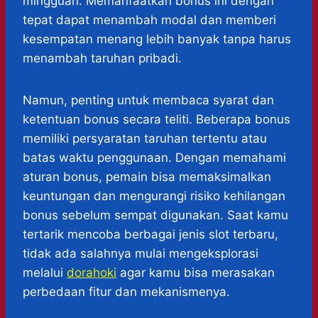
mingguan. Memanfaatkan bonus ini dengan
tepat dapat menambah modal dan memberi
kesempatan menang lebih banyak tanpa harus
menambah taruhan pribadi.
Namun, penting untuk membaca syarat dan
ketentuan bonus secara teliti. Beberapa bonus
memiliki persyaratan taruhan tertentu atau
batas waktu penggunaan. Dengan memahami
aturan bonus, pemain bisa memaksimalkan
keuntungan dan mengurangi risiko kehilangan
bonus sebelum sempat digunakan. Saat kamu
tertarik mencoba berbagai jenis slot terbaru,
tidak ada salahnya mulai mengeksplorasi
melalui
dorahoki
agar kamu bisa merasakan
perbedaan fitur dan mekanismenya.