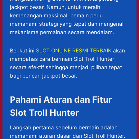
jackpot besar. Namun, untuk meraih
kemenangan maksimal, pemain perlu
memahami strategi yang tepat dan mengenal
mekanisme permainan secara mendalam.
Berikut ini
SLOT ONLINE RESMI TERBAIK
akan
membahas cara bermain Slot Troll Hunter
secara efektif sehingga menjadi pilihan tepat
bagi pencari jackpot besar.
Pahami Aturan dan Fitur
Slot Troll Hunter
Langkah pertama sebelum bermain adalah
memahami aturan dasar dari Slot Troll Hunter.