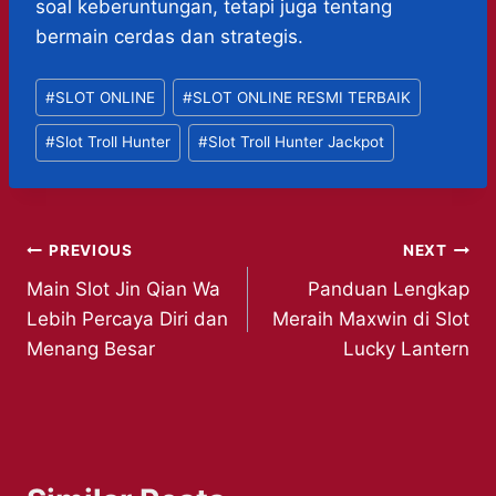
soal keberuntungan, tetapi juga tentang
bermain cerdas dan strategis.
Post
#
SLOT ONLINE
#
SLOT ONLINE RESMI TERBAIK
Tags:
#
Slot Troll Hunter
#
Slot Troll Hunter Jackpot
Post
PREVIOUS
NEXT
Main Slot Jin Qian Wa
Panduan Lengkap
navigation
Lebih Percaya Diri dan
Meraih Maxwin di Slot
Menang Besar
Lucky Lantern