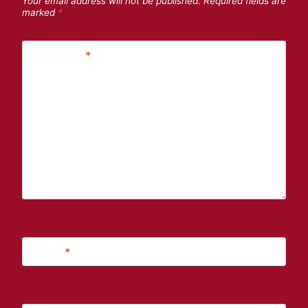
Your email address will not be published.
Required fields are
marked
*
Comment
*
Name
*