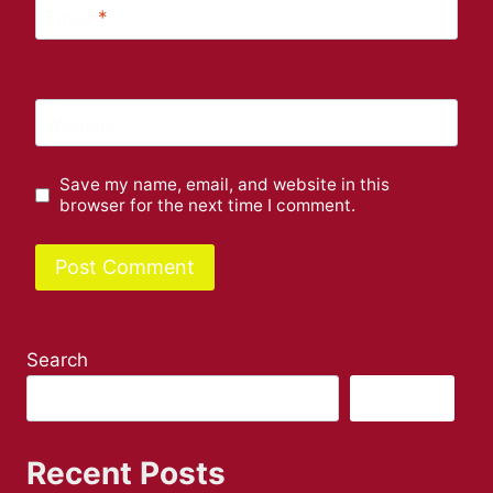
Email
*
Website
Save my name, email, and website in this
browser for the next time I comment.
Search
Search
Recent Posts