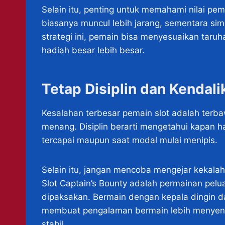
Selain itu, penting untuk memahami nilai pemb
biasanya muncul lebih jarang, sementara sim
strategi ini, pemain bisa menyesuaikan taru
hadiah besar lebih besar.
Tetap Disiplin dan Kendal
Kesalahan terbesar pemain slot adalah terba
menang. Disiplin berarti mengetahui kapan h
tercapai maupun saat modal mulai menipis.
Selain itu, jangan mencoba mengejar kekala
Slot Captain’s Bounty adalah permainan pel
dipaksakan. Bermain dengan kepala dingin d
membuat pengalaman bermain lebih menyena
stabil.