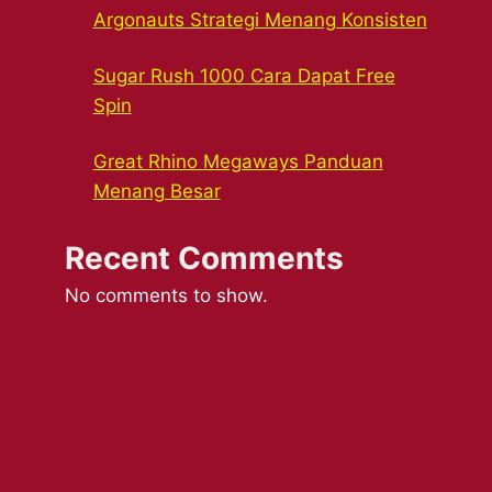
Argonauts Strategi Menang Konsisten
Sugar Rush 1000 Cara Dapat Free
Spin
Great Rhino Megaways Panduan
Menang Besar
Recent Comments
No comments to show.