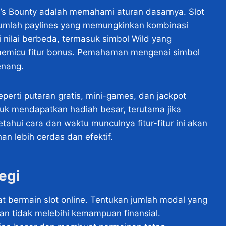
’s Bounty adalah memahami aturan dasarnya. Slot
jumlah paylines yang memungkinkan kombinasi
 nilai berbeda, termasuk simbol Wild yang
 memicu fitur bonus. Pemahaman mengenai simbol
enang.
 seperti putaran gratis, mini-games, dan jackpot
 untuk mendapatkan hadiah besar, terutama jika
ahui cara dan waktu munculnya fitur-fitur ini akan
 lebih cerdas dan efektif.
egi
 bermain slot online. Tentukan jumlah modal yang
n tidak melebihi kemampuan finansial.