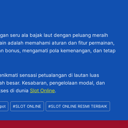
gan seru ala bajak laut dengan peluang meraih
main adalah memahami aturan dan fitur permainan,
an bonus, mengamati pola kemenangan, dan tetap
nikmati sensasi petualangan di lautan luas
ah besar. Kesabaran, pengelolaan modal, dan
kses di dunia
Slot Online
.
kpot
#
SLOT ONLINE
#
SLOT ONLINE RESMI TERBAIK