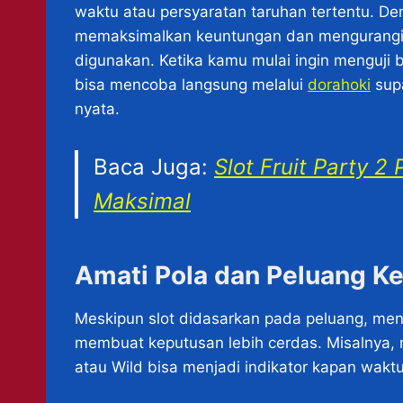
waktu atau persyaratan taruhan tertentu. D
memaksimalkan keuntungan dan mengurangi 
digunakan. Ketika kamu mulai ingin menguji 
bisa mencoba langsung melalui
dorahoki
supa
nyata.
Baca Juga:
Slot Fruit Party 
Maksimal
Amati Pola dan Peluang 
Meskipun slot didasarkan pada peluang, m
membuat keputusan lebih cerdas. Misalnya, 
atau Wild bisa menjadi indikator kapan wakt