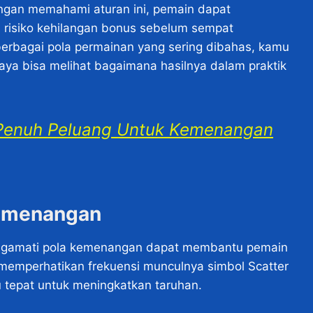
engan memahami aturan ini, pemain dapat
risiko kehilangan bonus sebelum sempat
berbagai pola permainan yang sering dibahas, kamu
ya bisa melihat bagaimana hasilnya dalam praktik
2 Penuh Peluang Untuk Kemenangan
Kemenangan
engamati pola kemenangan dapat membantu pemain
memperhatikan frekuensi munculnya simbol Scatter
u tepat untuk meningkatkan taruhan.