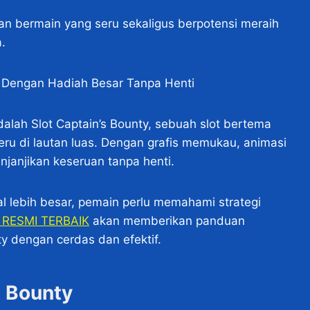
man bermain yang seru sekaligus berpotensi meraih
.
alah Slot Captain’s Bounty, sebuah slot bertema
ru di lautan luas. Dengan grafis memukau, animasi
enjanjikan keseruan tanpa henti.
 lebih besar, pemain perlu memahami strategi
 RESMI TERBAIK
akan memberikan panduan
ty dengan cerdas dan efektif.
s Bounty