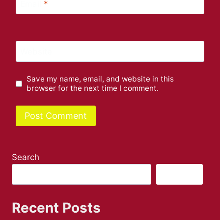
Email
*
Website
Save my name, email, and website in this
browser for the next time I comment.
Search
Search
Recent Posts