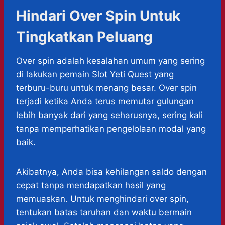
Hindari Over Spin Untuk
Tingkatkan Peluang
Over spin adalah kesalahan umum yang sering
di lakukan pemain Slot Yeti Quest yang
terburu-buru untuk menang besar. Over spin
terjadi ketika Anda terus memutar gulungan
lebih banyak dari yang seharusnya, sering kali
tanpa memperhatikan pengelolaan modal yang
baik.
Akibatnya, Anda bisa kehilangan saldo dengan
cepat tanpa mendapatkan hasil yang
memuaskan. Untuk menghindari over spin,
tentukan batas taruhan dan waktu bermain