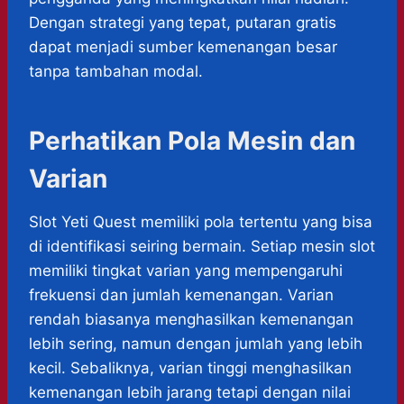
Dengan strategi yang tepat, putaran gratis
dapat menjadi sumber kemenangan besar
tanpa tambahan modal.
Perhatikan Pola Mesin dan
Varian
Slot Yeti Quest memiliki pola tertentu yang bisa
di identifikasi seiring bermain. Setiap mesin slot
memiliki tingkat varian yang mempengaruhi
frekuensi dan jumlah kemenangan. Varian
rendah biasanya menghasilkan kemenangan
lebih sering, namun dengan jumlah yang lebih
kecil. Sebaliknya, varian tinggi menghasilkan
kemenangan lebih jarang tetapi dengan nilai