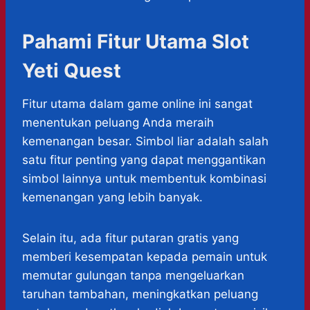
Pahami Fitur Utama Slot
Yeti Quest
Fitur utama dalam game online ini sangat
menentukan peluang Anda meraih
kemenangan besar. Simbol liar adalah salah
satu fitur penting yang dapat menggantikan
simbol lainnya untuk membentuk kombinasi
kemenangan yang lebih banyak.
Selain itu, ada fitur putaran gratis yang
memberi kesempatan kepada pemain untuk
memutar gulungan tanpa mengeluarkan
taruhan tambahan, meningkatkan peluang