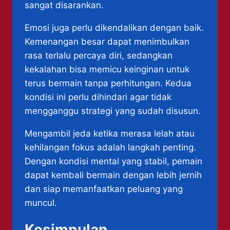
sangat disarankan.
Emosi juga perlu dikendalikan dengan baik.
Kemenangan besar dapat menimbulkan
rasa terlalu percaya diri, sedangkan
kekalahan bisa memicu keinginan untuk
terus bermain tanpa perhitungan. Kedua
kondisi ini perlu dihindari agar tidak
mengganggu strategi yang sudah disusun.
Mengambil jeda ketika merasa lelah atau
kehilangan fokus adalah langkah penting.
Dengan kondisi mental yang stabil, pemain
dapat kembali bermain dengan lebih jernih
dan siap memanfaatkan peluang yang
muncul.
Kesimpulan