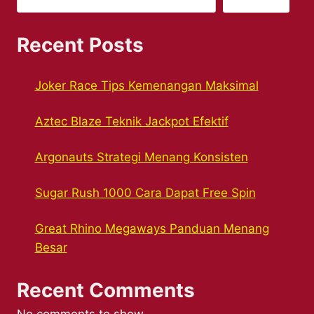
Recent Posts
Joker Race Tips Kemenangan Maksimal
Aztec Blaze Teknik Jackpot Efektif
Argonauts Strategi Menang Konsisten
Sugar Rush 1000 Cara Dapat Free Spin
Great Rhino Megaways Panduan Menang
Besar
Recent Comments
No comments to show.