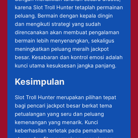
karena Slot Troll Hunter tetaplah permainan
peluang. Bermain dengan kepala dingin
dan mengikuti strategi yang sudah
direncanakan akan membuat pengalaman
bermain lebih menyenangkan, sekaligus
meningkatkan peluang meraih jackpot
besar. Kesabaran dan kontrol emosi adalah
kunci utama kesuksesan jangka panjang.
Kesimpulan
Slot Troll Hunter merupakan pilihan tepat
bagi pencari jackpot besar berkat tema
petualangan yang seru dan peluang
kemenangan yang menarik. Kunci
keberhasilan terletak pada pemahaman