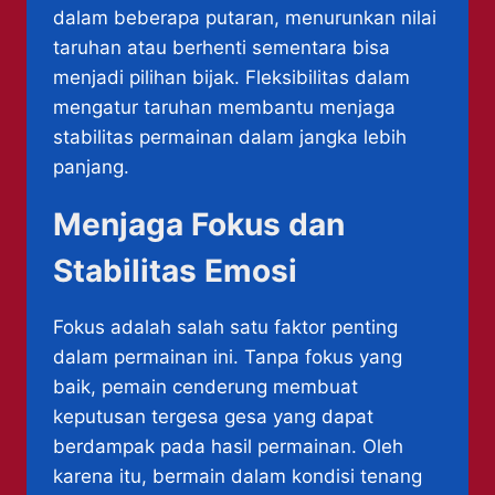
dalam beberapa putaran, menurunkan nilai
taruhan atau berhenti sementara bisa
menjadi pilihan bijak. Fleksibilitas dalam
mengatur taruhan membantu menjaga
stabilitas permainan dalam jangka lebih
panjang.
Menjaga Fokus dan
Stabilitas Emosi
Fokus adalah salah satu faktor penting
dalam permainan ini. Tanpa fokus yang
baik, pemain cenderung membuat
keputusan tergesa gesa yang dapat
berdampak pada hasil permainan. Oleh
karena itu, bermain dalam kondisi tenang