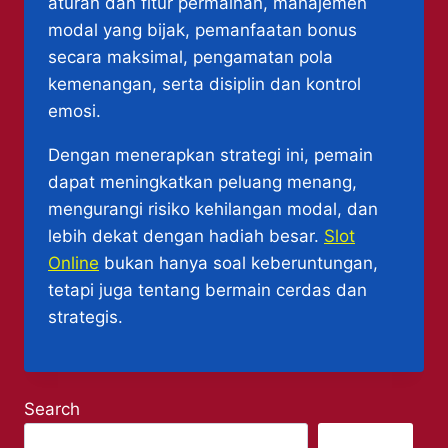
aturan dan fitur permainan, manajemen
modal yang bijak, pemanfaatan bonus
secara maksimal, pengamatan pola
kemenangan, serta disiplin dan kontrol
emosi.
Dengan menerapkan strategi ini, pemain
dapat meningkatkan peluang menang,
mengurangi risiko kehilangan modal, dan
lebih dekat dengan hadiah besar.
Slot
Online
bukan hanya soal keberuntungan,
tetapi juga tentang bermain cerdas dan
strategis.
Search
Search