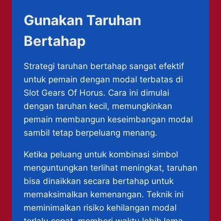
Gunakan Taruhan
Bertahap
Strategi taruhan bertahap sangat efektif
untuk pemain dengan modal terbatas di
Slot Gears Of Horus. Cara ini dimulai
dengan taruhan kecil, memungkinkan
pemain membangun keseimbangan modal
sambil tetap berpeluang menang.
Ketika peluang untuk kombinasi simbol
menguntungkan terlihat meningkat, taruhan
bisa dinaikkan secara bertahap untuk
memaksimalkan kemenangan. Teknik ini
meminimalkan risiko kehilangan modal