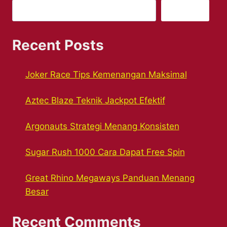
Search
Recent Posts
Joker Race Tips Kemenangan Maksimal
Aztec Blaze Teknik Jackpot Efektif
Argonauts Strategi Menang Konsisten
Sugar Rush 1000 Cara Dapat Free Spin
Great Rhino Megaways Panduan Menang
Besar
Recent Comments