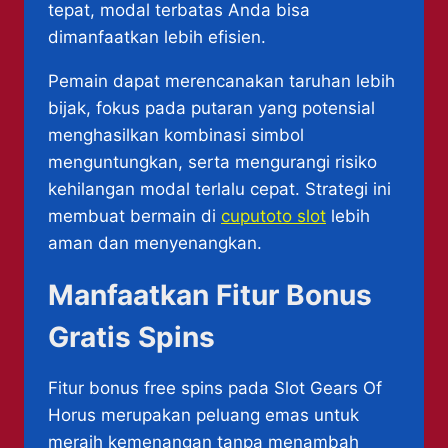
tepat, modal terbatas Anda bisa
dimanfaatkan lebih efisien.
Pemain dapat merencanakan taruhan lebih
bijak, fokus pada putaran yang potensial
menghasilkan kombinasi simbol
menguntungkan, serta mengurangi risiko
kehilangan modal terlalu cepat. Strategi ini
membuat bermain di
cuputoto slot
lebih
aman dan menyenangkan.
Manfaatkan Fitur Bonus
Gratis Spins
Fitur bonus free spins pada Slot Gears Of
Horus merupakan peluang emas untuk
meraih kemenangan tanpa menambah