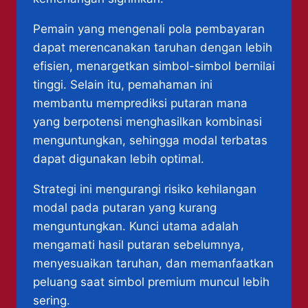
Pemain yang mengenali pola pembayaran
dapat merencanakan taruhan dengan lebih
efisien, menargetkan simbol-simbol bernilai
tinggi. Selain itu, pemahaman ini
membantu memprediksi putaran mana
yang berpotensi menghasilkan kombinasi
menguntungkan, sehingga modal terbatas
dapat digunakan lebih optimal.
Strategi ini mengurangi risiko kehilangan
modal pada putaran yang kurang
menguntungkan. Kunci utama adalah
mengamati hasil putaran sebelumnya,
menyesuaikan taruhan, dan memanfaatkan
peluang saat simbol premium muncul lebih
sering.