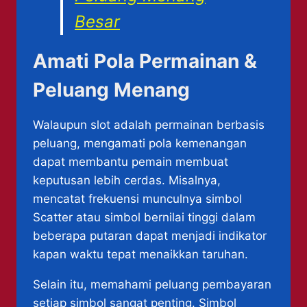
Besar
Amati Pola Permainan &
Peluang Menang
Walaupun slot adalah permainan berbasis
peluang, mengamati pola kemenangan
dapat membantu pemain membuat
keputusan lebih cerdas. Misalnya,
mencatat frekuensi munculnya simbol
Scatter atau simbol bernilai tinggi dalam
beberapa putaran dapat menjadi indikator
kapan waktu tepat menaikkan taruhan.
Selain itu, memahami peluang pembayaran
setiap simbol sangat penting. Simbol