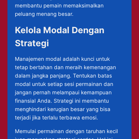
membantu pemain memaksimalkan
peluang menang besar.
Kelola Modal Dengan
Strategi
Manajemen modal adalah kunci untuk
tetap bertahan dan meraih kemenangan
dalam jangka panjang. Tentukan batas
modal untuk setiap sesi permainan dan
jangan pernah melampaui kemampuan
finansial Anda. Strategi ini membantu
menghindari kerugian besar yang bisa
terjadi jika terlalu terbawa emosi.
Memulai permainan dengan taruhan kecil