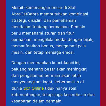
Meraih kemenangan besar di Slot
AbraCatDabra membutuhkan kombinasi
strategi, disiplin, dan pemahaman
mendalam tentang permainan. Pemain
perlu memahami aturan dan fitur
permainan, mengelola modal dengan bijak,
memanfaatkan bonus, mengamati pola
mesin, dan tetap menjaga emosi.
Dengan menerapkan kunci-kunci ini,
peluang menang besar akan meningkat
dan pengalaman bermain akan lebih
menyenangkan. Ingat, keberhasilan di
dunia
Slot Online
tidak hanya soal
keberuntungan, tetapi juga kecerdasan dan
kesabaran dalam bermain.