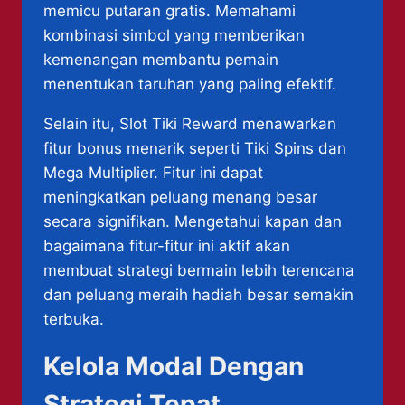
memicu putaran gratis. Memahami
kombinasi simbol yang memberikan
kemenangan membantu pemain
menentukan taruhan yang paling efektif.
Selain itu, Slot Tiki Reward menawarkan
fitur bonus menarik seperti Tiki Spins dan
Mega Multiplier. Fitur ini dapat
meningkatkan peluang menang besar
secara signifikan. Mengetahui kapan dan
bagaimana fitur-fitur ini aktif akan
membuat strategi bermain lebih terencana
dan peluang meraih hadiah besar semakin
terbuka.
Kelola Modal Dengan
Strategi Tepat