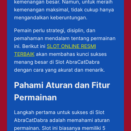
kemenangan besar. Namun, untuk meraih
kemenangan maksimal, tidak cukup hanya
mengandalkan keberuntungan.
Pemain perlu strategi, disiplin, dan
pemahaman mendalam tentang permainan
ini. Berikut ini
SLOT ONLINE RESMI
TERBAIK
akan membahas kunci sukses
menang besar di Slot AbraCatDabra
dengan cara yang akurat dan menarik.
Pahami Aturan dan Fitur
Permainan
Langkah pertama untuk sukses di Slot
AbraCatDabra adalah memahami aturan
permainan. Slot ini biasanya memiliki 5