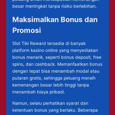
besar meningkat tanpa risiko berlebihan.
Maksimalkan Bonus dan
Promosi
Slot Tiki Reward tersedia di banyak
platform kasino online yang menyediakan
bonus menarik, seperti bonus deposit, free
spins, dan cashback. Memanfaatkan bonus
dengan tepat bisa menambah modal atau
putaran gratis, sehingga peluang meraih
kemenangan besar lebih tinggi tanpa
menambah biaya pribadi.
Namun, selalu perhatikan syarat dan
ketentuan bonus yang berlaku. Beberapa