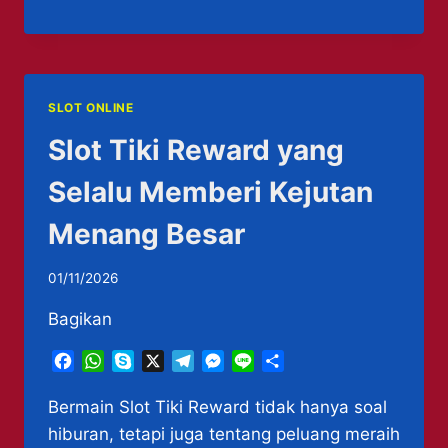
SLOT ONLINE
Slot Tiki Reward yang
Selalu Memberi Kejutan
Menang Besar
01/11/2026
Bagikan
Facebook
WhatsApp
Skype
X
Telegram
Messenger
Line
Share
Bermain Slot Tiki Reward tidak hanya soal
hiburan, tetapi juga tentang peluang meraih