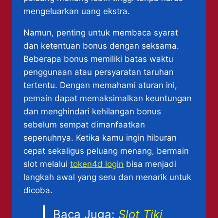
mengeluarkan uang ekstra.
Namun, penting untuk membaca syarat
dan ketentuan bonus dengan seksama.
Beberapa bonus memiliki batas waktu
penggunaan atau persyaratan taruhan
tertentu. Dengan memahami aturan ini,
pemain dapat memaksimalkan keuntungan
dan menghindari kehilangan bonus
sebelum sempat dimanfaatkan
sepenuhnya. Ketika kamu ingin hiburan
cepat sekaligus peluang menang, bermain
slot melalui
token4d login
bisa menjadi
langkah awal yang seru dan menarik untuk
dicoba.
Baca Juga:
Slot Tiki