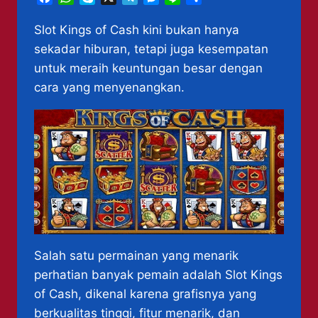
Slot Kings of Cash kini bukan hanya
sekadar hiburan, tetapi juga kesempatan
untuk meraih keuntungan besar dengan
cara yang menyenangkan.
Salah satu permainan yang menarik
perhatian banyak pemain adalah Slot Kings
of Cash, dikenal karena grafisnya yang
berkualitas tinggi, fitur menarik, dan