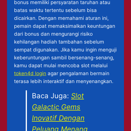
bonus memiliki persyaratan taruhan atau
batas waktu tertentu sebelum bisa
dicairkan. Dengan memahami aturan ini,
pemain dapat memaksimalkan keuntungan
dari bonus dan mengurangi risiko
kehilangan hadiah tambahan sebelum
sempat digunakan. Jika kamu ingin menguji
keberuntungan sambil bersenang-senang,
kamu dapat mulai mencoba slot melalui
token4d login
agar pengalaman bermain
terasa lebih interaktif dan menyenangkan.
Baca Juga:
Slot
Galactic Gems
Inovatif Dengan
Peluang Menang