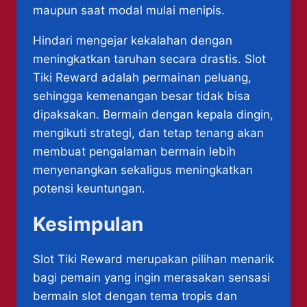
maupun saat modal mulai menipis.
Hindari mengejar kekalahan dengan
meningkatkan taruhan secara drastis. Slot
Tiki Reward adalah permainan peluang,
sehingga kemenangan besar tidak bisa
dipaksakan. Bermain dengan kepala dingin,
mengikuti strategi, dan tetap tenang akan
membuat pengalaman bermain lebih
menyenangkan sekaligus meningkatkan
potensi keuntungan.
Kesimpulan
Slot Tiki Reward merupakan pilihan menarik
bagi pemain yang ingin merasakan sensasi
bermain slot dengan tema tropis dan