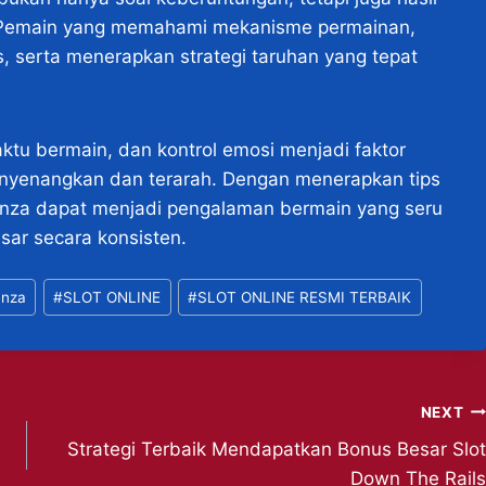
 Pemain yang memahami mekanisme permainan,
, serta menerapkan strategi taruhan yang tepat
aktu bermain, dan kontrol emosi menjadi faktor
nyenangkan dan terarah. Dengan menerapkan tips
nanza dapat menjadi pengalaman bermain yang seru
ar secara konsisten.
anza
#
SLOT ONLINE
#
SLOT ONLINE RESMI TERBAIK
NEXT
Strategi Terbaik Mendapatkan Bonus Besar Slot
Down The Rails