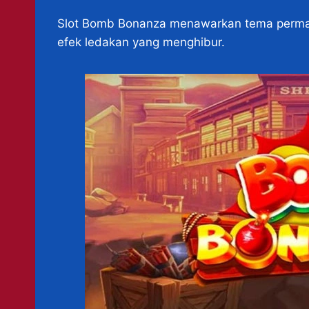
a
h
k
e
e
i
h
c
a
y
l
s
n
a
Slot Bomb Bonanza menawarkan tema permai
e
t
p
e
s
e
r
efek ledakan yang menghibur.
b
s
e
g
e
e
o
A
r
n
o
p
a
g
k
p
m
e
r