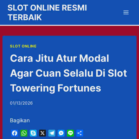
Skip
SLOT ONLINE RESMI
to
TERBAIK
content
SLOT ONLINE
Cara Jitu Atur Modal
Agar Cuan Selalu Di Slot
Towering Fortunes
01/13/2026
Bagikan
F
W
S
X
T
M
L
S