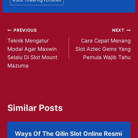
Post
PREVIOUS
NEXT
Teknik Mengatur
Cara Cepat Menang
navigation
Modal Agar Maxwin
Slot Aztec Gems Yang
Selalu Di Slot Mount
Pemula Wajib Tahu
Mazuma
Similar Posts
Ways Of The Qilin Slot Online Resmi