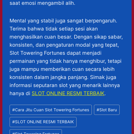
saat emosi mengambil alih.
Mental yang stabil juga sangat berpengaruh.
Terima bahwa tidak setiap sesi akan
menghasilkan cuan besar. Dengan sikap sabar,
konsisten, dan pengaturan modal yang tepat,
Slot Towering Fortunes dapat menjadi
permainan yang tidak hanya menghibur, tetapi
juga mampu memberikan cuan secara lebih
konsisten dalam jangka panjang. Simak juga
informasi seputaran slot yang menarik lainnya
hanya di
SLOT ONLINE RESMI TERBAIK
.
Post
#
Cara Jitu Cuan Slot Towering Fortunes
#
Slot Baru
Tags:
#
SLOT ONLINE RESMI TERBAIK
#
Slot Towering Fortunes