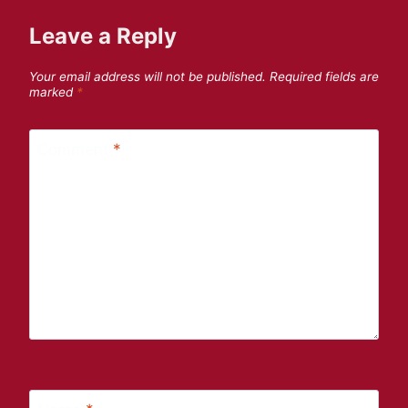
Leave a Reply
Your email address will not be published.
Required fields are
marked
*
Comment
*