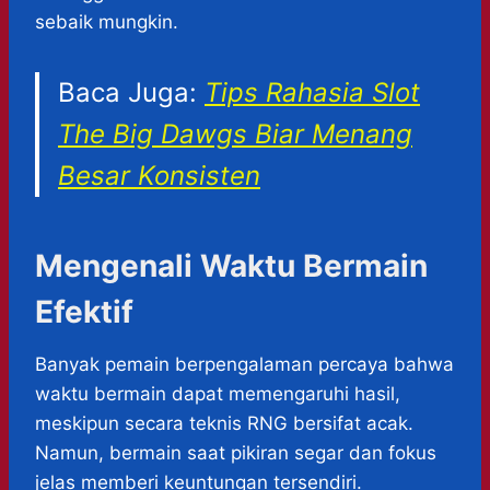
sebaik mungkin.
Baca Juga:
Tips Rahasia Slot
The Big Dawgs Biar Menang
Besar Konsisten
Mengenali Waktu Bermain
Efektif
Banyak pemain berpengalaman percaya bahwa
waktu bermain dapat memengaruhi hasil,
meskipun secara teknis RNG bersifat acak.
Namun, bermain saat pikiran segar dan fokus
jelas memberi keuntungan tersendiri.