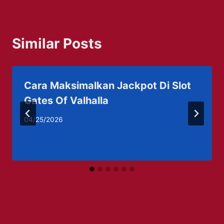
Similar Posts
Cara Maksimalkan Jackpot Di Slot
Gates Of Valhalla
04/25/2026