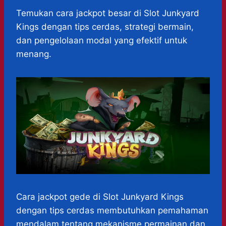
a
h
k
e
e
i
h
c
a
y
l
s
n
a
Temukan cara jackpot besar di Slot Junkyard
e
t
p
e
s
e
r
Kings dengan tips cerdas, strategi bermain,
b
s
e
g
e
e
dan pengelolaan modal yang efektif untuk
o
A
r
n
menang.
o
p
a
g
k
p
m
e
r
Cara jackpot gede di Slot Junkyard Kings
dengan tips cerdas membutuhkan pemahaman
mendalam tentang mekanisme permainan dan