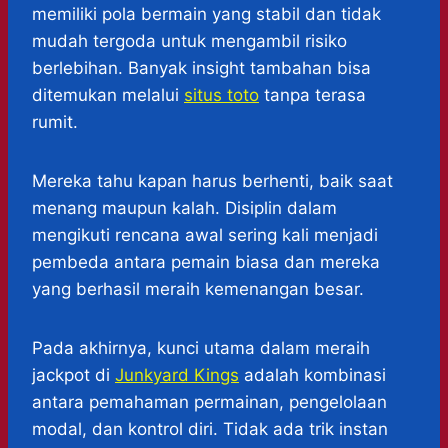
memiliki pola bermain yang stabil dan tidak
mudah tergoda untuk mengambil risiko
berlebihan. Banyak insight tambahan bisa
ditemukan melalui
situs toto
tanpa terasa
rumit.
Mereka tahu kapan harus berhenti, baik saat
menang maupun kalah. Disiplin dalam
mengikuti rencana awal sering kali menjadi
pembeda antara pemain biasa dan mereka
yang berhasil meraih kemenangan besar.
Pada akhirnya, kunci utama dalam meraih
jackpot di
Junkyard Kings
adalah kombinasi
antara pemahaman permainan, pengelolaan
modal, dan kontrol diri. Tidak ada trik instan