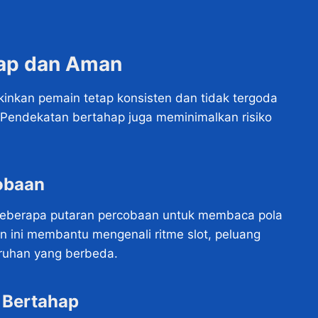
hap dan Aman
nkan pemain tetap konsisten dan tidak tergoda
Pendekatan bertahap juga meminimalkan risiko
obaan
 beberapa putaran percobaan untuk membaca pola
an ini membantu mengenali ritme slot, peluang
ruhan yang berbeda.
 Bertahap