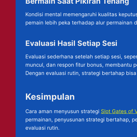
Bermain Saat Pikiran Tenang
Kondisi mental memengaruhi kualitas keputu
pemain lebih peka terhadap alur permainan d
Evaluasi Hasil Setiap Sesi
Evaluasi sederhana setelah setiap sesi, sep
muncul, dan respon fitur bonus, membantu p
Dengan evaluasi rutin, strategi bertahap bisa 
Kesimpulan
Cara aman menyusun strategi
Slot Gates of V
permainan, penyusunan strategi bertahap, p
evaluasi rutin.