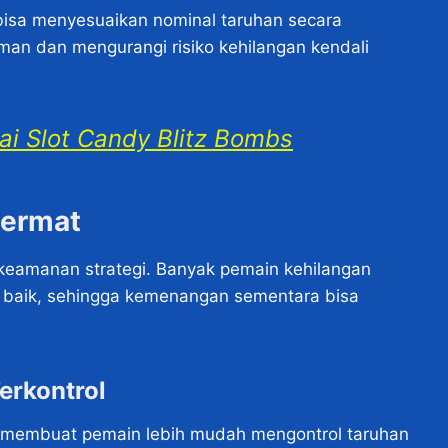
isa menyesuaikan nominal taruhan secara
aman dan mengurangi risiko kehilangan kendali
ai Slot Candy Blitz Bombs
Cermat
keamanan strategi. Banyak pemain kehilangan
n baik, sehingga kemenangan sementara bisa
erkontrol
 membuat pemain lebih mudah mengontrol taruhan