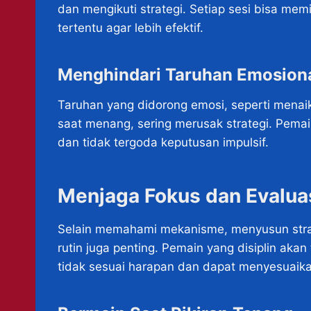
dan mengikuti strategi. Setiap sesi bisa mem
tertentu agar lebih efektif.
Menghindari Taruhan Emosion
Taruhan yang didorong emosi, seperti menaik
saat menang, sering merusak strategi. Pem
dan tidak tergoda keputusan impulsif.
Menjaga Fokus dan Evaluas
Selain memahami mekanisme, menyusun strat
rutin juga penting. Pemain yang disiplin ak
tidak sesuai harapan dan dapat menyesuaikan