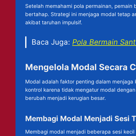
Setelah memahami pola permainan, pemain b
bertahap. Strategi ini menjaga modal tetap 
akibat taruhan impulsif.
Baca Juga:
Pola Bermain Sant
Mengelola Modal Secara 
Modal adalah faktor penting dalam menjaga 
kontrol karena tidak mengatur modal denga
berubah menjadi kerugian besar.
Membagi Modal Menjadi Sesi T
Membagi modal menjadi beberapa sesi kecil