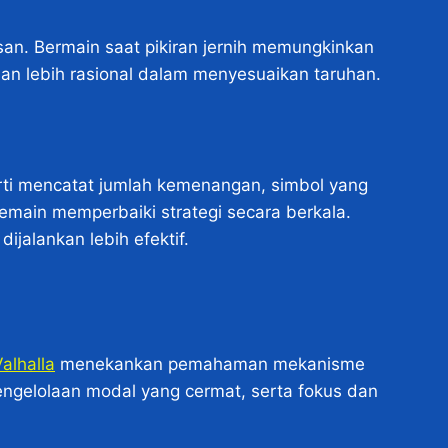
san. Bermain saat pikiran jernih memungkinkan
an lebih rasional dalam menyesuaikan taruhan.
erti mencatat jumlah kemenangan, simbol yang
emain memperbaiki strategi secara berkala.
dijalankan lebih efektif.
alhalla
menekankan pemahaman mekanisme
engelolaan modal yang cermat, serta fokus dan