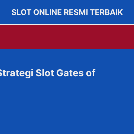
SLOT ONLINE RESMI TERBAIK
rategi Slot Gates of