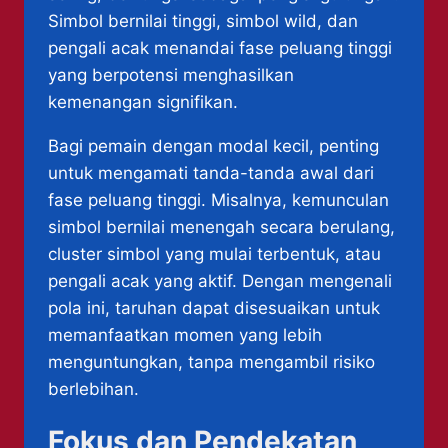
Simbol bernilai tinggi, simbol wild, dan
pengali acak menandai fase peluang tinggi
yang berpotensi menghasilkan
kemenangan signifikan.
Bagi pemain dengan modal kecil, penting
untuk mengamati tanda-tanda awal dari
fase peluang tinggi. Misalnya, kemunculan
simbol bernilai menengah secara berulang,
cluster simbol yang mulai terbentuk, atau
pengali acak yang aktif. Dengan mengenali
pola ini, taruhan dapat disesuaikan untuk
memanfaatkan momen yang lebih
menguntungkan, tanpa mengambil risiko
berlebihan.
Fokus dan Pendekatan