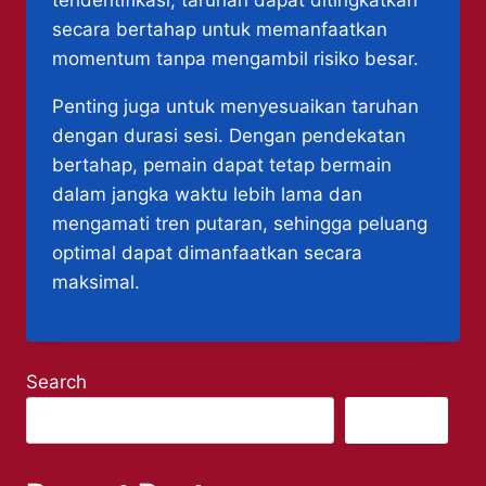
teridentifikasi, taruhan dapat ditingkatkan
secara bertahap untuk memanfaatkan
momentum tanpa mengambil risiko besar.
Penting juga untuk menyesuaikan taruhan
dengan durasi sesi. Dengan pendekatan
bertahap, pemain dapat tetap bermain
dalam jangka waktu lebih lama dan
mengamati tren putaran, sehingga peluang
optimal dapat dimanfaatkan secara
maksimal.
Search
Search