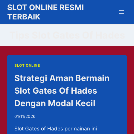
Skip
SLOT ONLINE RESMI
to
TERBAIK
content
Tips Slot Gates Of Hades
SLOT ONLINE
Strategi Aman Bermain
Slot Gates Of Hades
Dengan Modal Kecil
01/11/2026
Slot Gates of Hades permainan ini