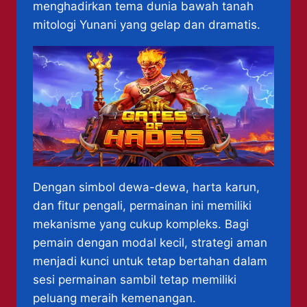
menghadirkan tema dunia bawah tanah
mitologi Yunani yang gelap dan dramatis.
Dengan simbol dewa-dewa, harta karun,
dan fitur pengali, permainan ini memiliki
mekanisme yang cukup kompleks. Bagi
pemain dengan modal kecil, strategi aman
menjadi kunci untuk tetap bertahan dalam
sesi permainan sambil tetap memiliki
peluang meraih kemenangan.