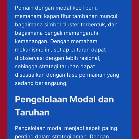
Pemain dengan modal kecil perlu
memahami kapan fitur tambahan muncul,
bagaimana simbol cluster terbentuk, dan
bagaimana pengali memengaruhi
kemenangan. Dengan memahami
mekanisme ini, setiap putaran dapat
diobservasi dengan lebih rasional,
sehingga strategi taruhan dapat
disesuaikan dengan fase permainan yang
sedang berlangsung.
Pengelolaan Modal dan
Taruhan
Pengelolaan modal menjadi aspek paling
penting dalam strategi aman. Dengan