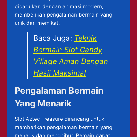
dipadukan dengan animasi modern,
memberikan pengalaman bermain yang
unik dan memikat.
Baca Juga:
Teknik
Bermain Slot Candy
Village Aman Dengan
Hasil Maksimal
Pengalaman Bermain
Yang Menarik
Slot Aztec Treasure dirancang untuk
memberikan pengalaman bermain yang
menarik dan menghibur. Pemain dapat