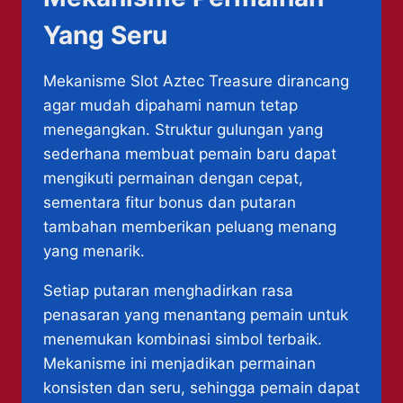
Yang Seru
Mekanisme Slot Aztec Treasure dirancang
agar mudah dipahami namun tetap
menegangkan. Struktur gulungan yang
sederhana membuat pemain baru dapat
mengikuti permainan dengan cepat,
sementara fitur bonus dan putaran
tambahan memberikan peluang menang
yang menarik.
Setiap putaran menghadirkan rasa
penasaran yang menantang pemain untuk
menemukan kombinasi simbol terbaik.
Mekanisme ini menjadikan permainan
konsisten dan seru, sehingga pemain dapat