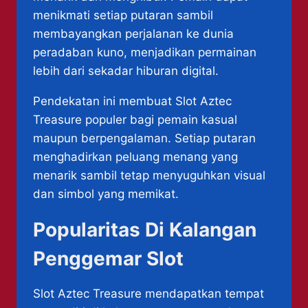
menikmati setiap putaran sambil
membayangkan perjalanan ke dunia
peradaban kuno, menjadikan permainan
lebih dari sekadar hiburan digital.
Pendekatan ini membuat Slot Aztec
Treasure populer bagi pemain kasual
maupun berpengalaman. Setiap putaran
menghadirkan peluang menang yang
menarik sambil tetap menyuguhkan visual
dan simbol yang memikat.
Popularitas Di Kalangan
Penggemar Slot
Slot Aztec Treasure mendapatkan tempat