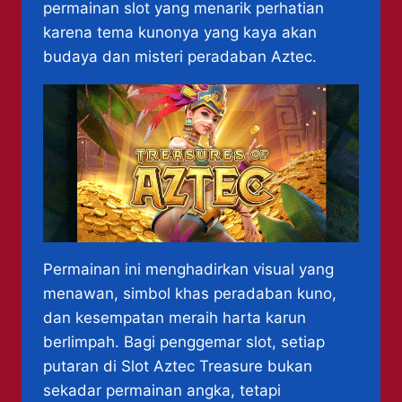
permainan slot yang menarik perhatian
karena tema kunonya yang kaya akan
budaya dan misteri peradaban Aztec.
Permainan ini menghadirkan visual yang
menawan, simbol khas peradaban kuno,
dan kesempatan meraih harta karun
berlimpah. Bagi penggemar slot, setiap
putaran di Slot Aztec Treasure bukan
sekadar permainan angka, tetapi