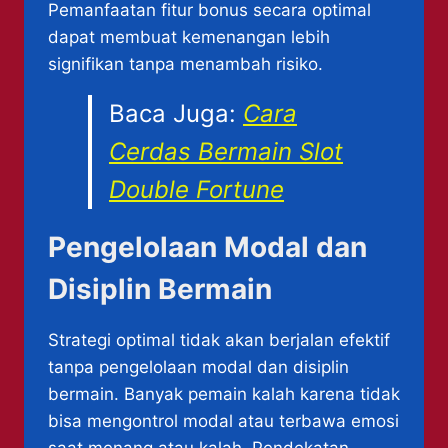
Pemanfaatan fitur bonus secara optimal
dapat membuat kemenangan lebih
signifikan tanpa menambah risiko.
Baca Juga:
Cara
Cerdas Bermain Slot
Double Fortune
Pengelolaan Modal dan
Disiplin Bermain
Strategi optimal tidak akan berjalan efektif
tanpa pengelolaan modal dan disiplin
bermain. Banyak pemain kalah karena tidak
bisa mengontrol modal atau terbawa emosi