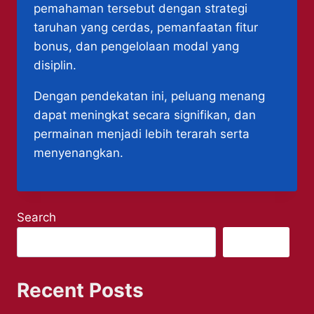
pemahaman tersebut dengan strategi
taruhan yang cerdas, pemanfaatan fitur
bonus, dan pengelolaan modal yang
disiplin.
Dengan pendekatan ini, peluang menang
dapat meningkat secara signifikan, dan
permainan menjadi lebih terarah serta
menyenangkan.
Search
Search
Recent Posts