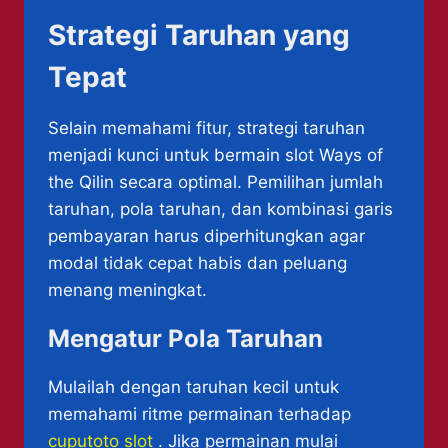
Strategi Taruhan yang
Tepat
Selain memahami fitur, strategi taruhan
menjadi kunci untuk bermain slot Ways of
the Qilin secara optimal. Pemilihan jumlah
taruhan, pola taruhan, dan kombinasi garis
pembayaran harus diperhitungkan agar
modal tidak cepat habis dan peluang
menang meningkat.
Mengatur Pola Taruhan
Mulailah dengan taruhan kecil untuk
memahami ritme permainan terhadap
cuputoto slot
. Jika permainan mulai