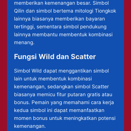
memberikan kemenangan besar. Simbol
Qilin dan simbol bertema mitologi Tiongkok
lainnya biasanya memberikan bayaran
tertinggi, sementara simbol pendukung
lainnya membantu membentuk kombinasi
menang.
Fungsi Wild dan Scatter
Simbol Wild dapat menggantikan simbol
lain untuk membentuk kombinasi
kemenangan, sedangkan simbol Scatter
biasanya memicu fitur putaran gratis atau
bonus. Pemain yang memahami cara kerja
kedua simbol ini dapat memanfaatkan
momen bonus untuk meningkatkan potensi
kemenangan.