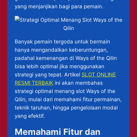
yang menjanjikan bagi para pemain.
Banyak pemain tergoda untuk bermain
hanya mengandalkan keberuntungan,
padahal kemenangan di Ways of the Qilin
bisa lebih optimal jika menggunakan
strategi yang tepat. Artikel
SLOT ONLINE
RESMI TERBAIK
ini akan membahas
strategi optimal menang slot Ways of the
Qilin, mulai dari memahami fitur permainan,
teknik taruhan, hingga pengelolaan modal
yang efektif.
Memahami Fitur dan