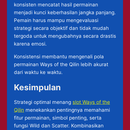
konsisten mencatat hasil permainan
menjadi kunci keberhasilan jangka panjang.
Pemain harus mampu mengevaluasi
strategi secara objektif dan tidak mudah
tergoda untuk mengubahnya secara drastis
karena emosi.
Konsistensi membantu mengenali pola
permainan Ways of the Qilin lebih akurat
dari waktu ke waktu.
Kesimpulan
Strategi optimal menang
slot Ways of the
Qilin
menekankan pentingnya memahami
fitur permainan, simbol penting, serta
fungsi Wild dan Scatter. Kombinasikan