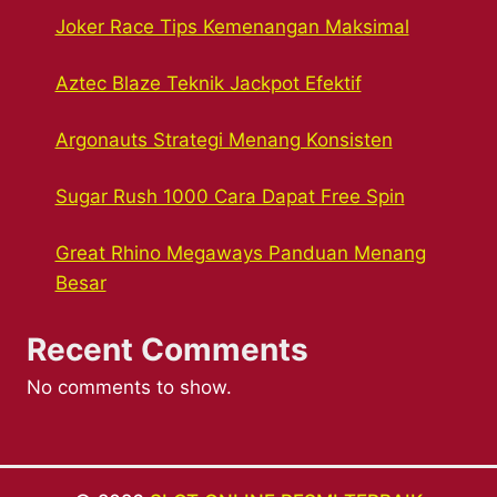
Joker Race Tips Kemenangan Maksimal
Aztec Blaze Teknik Jackpot Efektif
Argonauts Strategi Menang Konsisten
Sugar Rush 1000 Cara Dapat Free Spin
Great Rhino Megaways Panduan Menang
Besar
Recent Comments
No comments to show.