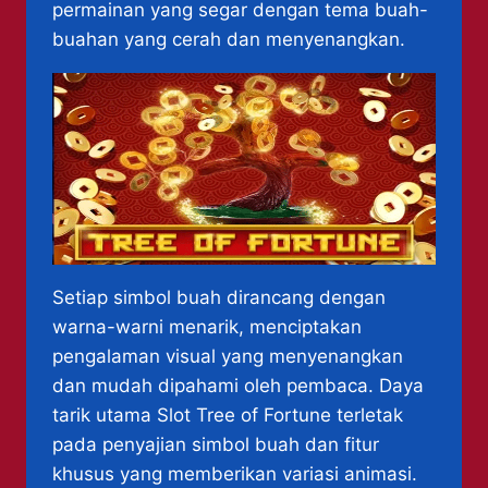
permainan yang segar dengan tema buah-
buahan yang cerah dan menyenangkan.
Setiap simbol buah dirancang dengan
warna-warni menarik, menciptakan
pengalaman visual yang menyenangkan
dan mudah dipahami oleh pembaca. Daya
tarik utama Slot Tree of Fortune terletak
pada penyajian simbol buah dan fitur
khusus yang memberikan variasi animasi.