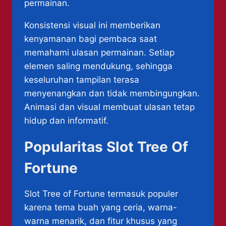
permainan.
Konsistensi visual ini memberikan
kenyamanan bagi pembaca saat
memahami ulasan permainan. Setiap
elemen saling mendukung, sehingga
keseluruhan tampilan terasa
menyenangkan dan tidak membingungkan.
Animasi dan visual membuat ulasan tetap
hidup dan informatif.
Popularitas Slot Tree Of
Fortune
Slot Tree of Fortune termasuk populer
karena tema buah yang ceria, warna-
warna menarik, dan fitur khusus yang