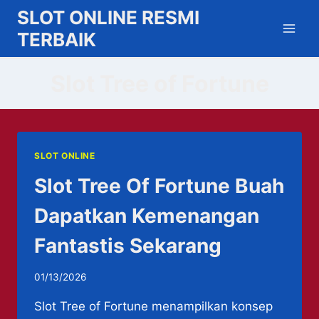
Skip
SLOT ONLINE RESMI
to
TERBAIK
content
Slot Tree of Fortune
SLOT ONLINE
Slot Tree Of Fortune Buah
Dapatkan Kemenangan
Fantastis Sekarang
01/13/2026
Slot Tree of Fortune menampilkan konsep