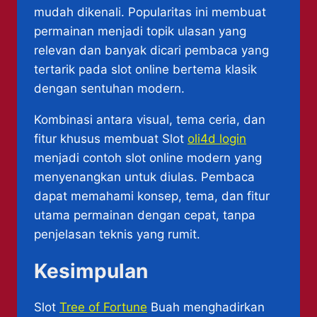
mudah dikenali. Popularitas ini membuat
permainan menjadi topik ulasan yang
relevan dan banyak dicari pembaca yang
tertarik pada slot online bertema klasik
dengan sentuhan modern.
Kombinasi antara visual, tema ceria, dan
fitur khusus membuat Slot
oli4d login
menjadi contoh slot online modern yang
menyenangkan untuk diulas. Pembaca
dapat memahami konsep, tema, dan fitur
utama permainan dengan cepat, tanpa
penjelasan teknis yang rumit.
Kesimpulan
Slot
Tree of Fortune
Buah menghadirkan