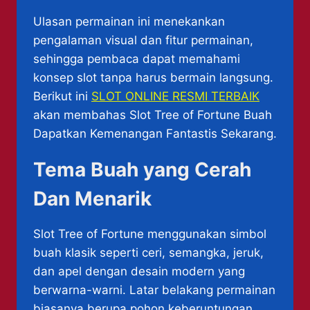
Ulasan permainan ini menekankan
pengalaman visual dan fitur permainan,
sehingga pembaca dapat memahami
konsep slot tanpa harus bermain langsung.
Berikut ini
SLOT ONLINE RESMI TERBAIK
akan membahas Slot Tree of Fortune Buah
Dapatkan Kemenangan Fantastis Sekarang.
Tema Buah yang Cerah
Dan Menarik
Slot Tree of Fortune menggunakan simbol
buah klasik seperti ceri, semangka, jeruk,
dan apel dengan desain modern yang
berwarna-warni. Latar belakang permainan
biasanya berupa pohon keberuntungan