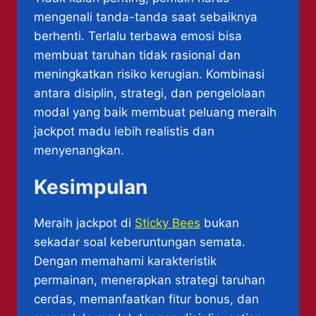
mengenali tanda-tanda saat sebaiknya
berhenti. Terlalu terbawa emosi bisa
membuat taruhan tidak rasional dan
meningkatkan risiko kerugian. Kombinasi
antara disiplin, strategi, dan pengelolaan
modal yang baik membuat peluang meraih
jackpot madu lebih realistis dan
menyenangkan.
Kesimpulan
Meraih jackpot di
Sticky Bees
bukan
sekadar soal keberuntungan semata.
Dengan memahami karakteristik
permainan, menerapkan strategi taruhan
cerdas, memanfaatkan fitur bonus, dan