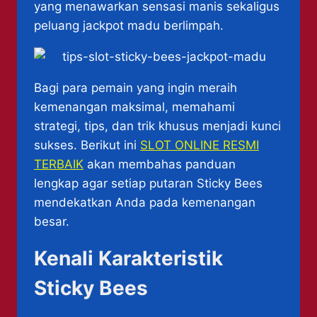
yang menawarkan sensasi manis sekaligus
peluang jackpot madu berlimpah.
Bagi para pemain yang ingin meraih
kemenangan maksimal, memahami
strategi, tips, dan trik khusus menjadi kunci
sukses. Berikut ini
SLOT ONLINE RESMI
TERBAIK
akan membahas panduan
lengkap agar setiap putaran Sticky Bees
mendekatkan Anda pada kemenangan
besar.
Kenali Karakteristik
Sticky Bees