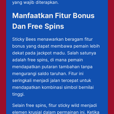
yang wajib diterapkan.
Manfaatkan Fitur Bonus
Dan Free Spins
Sticky Bees menawarkan beragam fitur
bonus yang dapat membawa pemain lebih
dekat pada jackpot madu. Salah satunya
adalah free spins, di mana pemain
mendapatkan putaran tambahan tanpa
mengurangi saldo taruhan. Fitur ini
seringkali menjadi jalan tercepat untuk
mendapatkan kombinasi simbol bernilai
tinggi.
Selain free spins, fitur sticky wild menjadi
elemen krusial dalam permainan ini. Ketika