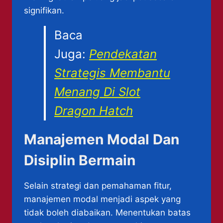
signifikan.
Baca
Juga:
Pendekatan
Strategis Membantu
Menang Di Slot
Dragon Hatch
Manajemen Modal Dan
Disiplin Bermain
Selain strategi dan pemahaman fitur,
manajemen modal menjadi aspek yang
tidak boleh diabaikan. Menentukan batas