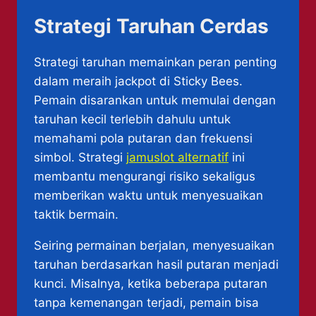
Strategi Taruhan Cerdas
Strategi taruhan memainkan peran penting
dalam meraih jackpot di Sticky Bees.
Pemain disarankan untuk memulai dengan
taruhan kecil terlebih dahulu untuk
memahami pola putaran dan frekuensi
simbol. Strategi
jamuslot alternatif
ini
membantu mengurangi risiko sekaligus
memberikan waktu untuk menyesuaikan
taktik bermain.
Seiring permainan berjalan, menyesuaikan
taruhan berdasarkan hasil putaran menjadi
kunci. Misalnya, ketika beberapa putaran
tanpa kemenangan terjadi, pemain bisa