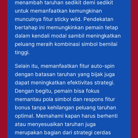
menambah taruhan sedikit demi sedikit
untuk memanfaatkan kemungkinan
munculnya fitur sticky wild. Pendekatan
bertahap ini memungkinkan pemain tetap
dalam kendali modal sambil meningkatkan
peluang meraih kombinasi simbol bernilai
tinggi.
Selain itu, memanfaatkan fitur auto-spin
dengan batasan taruhan yang bijak juga
dapat meningkatkan efektivitas strategi.
Dengan begitu, pemain bisa fokus
memantau pola simbol dan respons fitur
bonus tanpa kehilangan peluang taruhan
optimal. Memahami kapan harus berhenti
atau menyesuaikan taruhan juga
merupakan bagian dari strategi cerdas