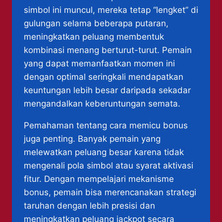
simbol ini muncul, mereka tetap “lengket” di
gulungan selama beberapa putaran,
meningkatkan peluang membentuk
kombinasi menang berturut-turut. Pemain
yang dapat memanfaatkan momen ini
dengan optimal seringkali mendapatkan
keuntungan lebih besar daripada sekadar
mengandalkan keberuntungan semata.
Pemahaman tentang cara memicu bonus
juga penting. Banyak pemain yang
melewatkan peluang besar karena tidak
mengenali pola simbol atau syarat aktivasi
fitur. Dengan mempelajari mekanisme
bonus, pemain bisa merencanakan strategi
taruhan dengan lebih presisi dan
meningkatkan peluang jackpot secara