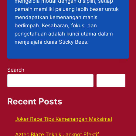
mengelola modal dengan disiplin, setiap
pemain memiliki peluang lebih besar untuk
mendapatkan kemenangan manis
berlimpah. Kesabaran, fokus, dan
pengetahuan adalah kunci utama dalam
menjelajahi dunia Sticky Bees.
Search
Search
Recent Posts
Joker Race Tips Kemenangan Maksimal
Aztec Blaze Teknik Jackpot Efektif