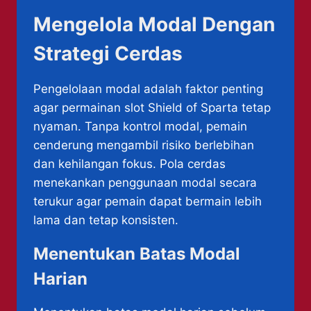
Mengelola Modal Dengan
Strategi Cerdas
Pengelolaan modal adalah faktor penting
agar permainan slot Shield of Sparta tetap
nyaman. Tanpa kontrol modal, pemain
cenderung mengambil risiko berlebihan
dan kehilangan fokus. Pola cerdas
menekankan penggunaan modal secara
terukur agar pemain dapat bermain lebih
lama dan tetap konsisten.
Menentukan Batas Modal
Harian