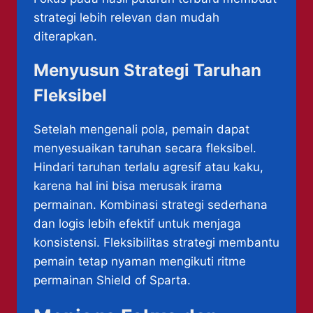
strategi lebih relevan dan mudah
diterapkan.
Menyusun Strategi Taruhan
Fleksibel
Setelah mengenali pola, pemain dapat
menyesuaikan taruhan secara fleksibel.
Hindari taruhan terlalu agresif atau kaku,
karena hal ini bisa merusak irama
permainan. Kombinasi strategi sederhana
dan logis lebih efektif untuk menjaga
konsistensi. Fleksibilitas strategi membantu
pemain tetap nyaman mengikuti ritme
permainan Shield of Sparta.