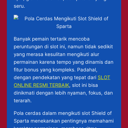
seru.
Banyak pemain tertarik mencoba
peruntungan di slot ini, namun tidak sedikit
yang merasa kesulitan mengikuti alur
permainan karena tempo yang dinamis dan
fitur bonus yang kompleks. Padahal,
dengan pendekatan yang tepat dari
SLOT
ONLINE RESMI TERBAIK
, slot ini bisa
dinikmati dengan lebih nyaman, fokus, dan
terarah.
Pola cerdas dalam mengikuti slot Shield of
Sparta menekankan pentingnya memahami