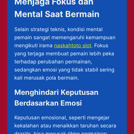
Menjaga Fokus dan
Mental Saat Bermain
Selain strategi teknis, kondisi mental
pemain sangat memengaruhi kemampuan
mengikuti irama
naskahtoto slot
. Fokus
yang terjaga membuat pemain lebih peka
terhadap perubahan permainan,
sedangkan emosi yang tidak stabil sering
kali merusak pola bermain.
Menghindari Keputusan
Berdasarkan Emosi
Keputusan emosional, seperti mengejar
kekalahan atau menaikkan taruhan secara
drastis, bisa merusak ritme permainan.