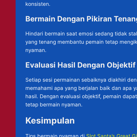
konsisten.
Bermain Dengan Pikiran Tenan
Hindari bermain saat emosi sedang tidak stab
yang tenang membantu pemain tetap mengiku
nyaman.
Evaluasi Hasil Dengan Objektif
Setiap sesi permainan sebaiknya diakhiri de
memahami apa yang berjalan baik dan apa ya
hasil. Dengan evaluasi objektif, pemain dap
tetap bermain nyaman.
Kesimpulan
Tips bermain nyaman di
Slot Santa’s Great Gi