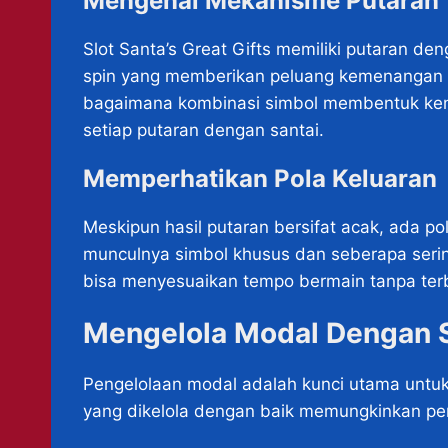
Mengenal Mekanisme Putaran
Slot Santa’s Great Gifts memiliki putaran den
spin yang memberikan peluang kemenangan t
bagaimana kombinasi simbol membentuk ke
setiap putaran dengan santai.
Memperhatikan Pola Keluaran
Meskipun hasil putaran bersifat acak, ada po
munculnya simbol khusus dan seberapa serin
bisa menyesuaikan tempo bermain tanpa terbu
Mengelola Modal Dengan 
Pengelolaan modal adalah kunci utama untu
yang dikelola dengan baik memungkinkan pem