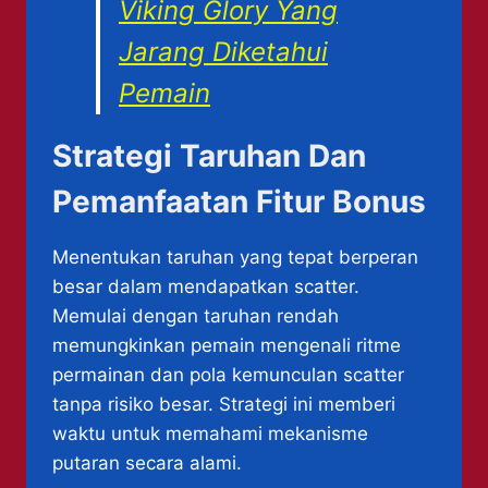
Viking Glory Yang
Jarang Diketahui
Pemain
Strategi Taruhan Dan
Pemanfaatan Fitur Bonus
Menentukan taruhan yang tepat berperan
besar dalam mendapatkan scatter.
Memulai dengan taruhan rendah
memungkinkan pemain mengenali ritme
permainan dan pola kemunculan scatter
tanpa risiko besar. Strategi ini memberi
waktu untuk memahami mekanisme
putaran secara alami.