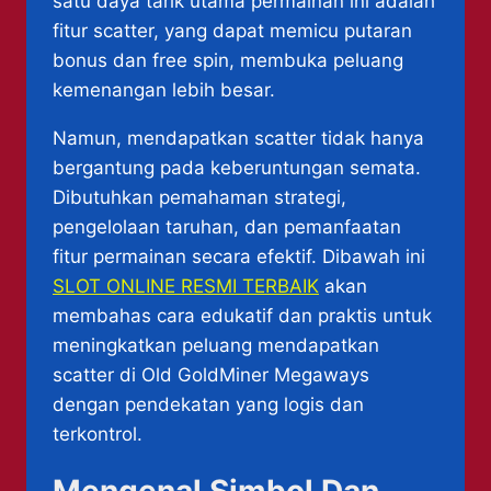
satu daya tarik utama permainan ini adalah
fitur scatter, yang dapat memicu putaran
bonus dan free spin, membuka peluang
kemenangan lebih besar.
Namun, mendapatkan scatter tidak hanya
bergantung pada keberuntungan semata.
Dibutuhkan pemahaman strategi,
pengelolaan taruhan, dan pemanfaatan
fitur permainan secara efektif. Dibawah ini
SLOT ONLINE RESMI TERBAIK
akan
membahas cara edukatif dan praktis untuk
meningkatkan peluang mendapatkan
scatter di Old GoldMiner Megaways
dengan pendekatan yang logis dan
terkontrol.