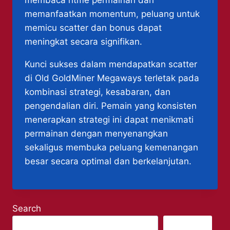
membaca ritme permainan dan
memanfaatkan momentum, peluang untuk
memicu scatter dan bonus dapat
meningkat secara signifikan.
Kunci sukses dalam mendapatkan scatter
di Old GoldMiner Megaways terletak pada
kombinasi strategi, kesabaran, dan
pengendalian diri. Pemain yang konsisten
menerapkan strategi ini dapat menikmati
permainan dengan menyenangkan
sekaligus membuka peluang kemenangan
besar secara optimal dan berkelanjutan.
Search
Search