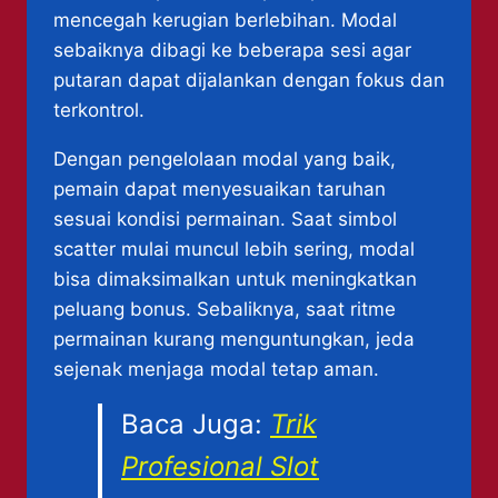
mencegah kerugian berlebihan. Modal
sebaiknya dibagi ke beberapa sesi agar
putaran dapat dijalankan dengan fokus dan
terkontrol.
Dengan pengelolaan modal yang baik,
pemain dapat menyesuaikan taruhan
sesuai kondisi permainan. Saat simbol
scatter mulai muncul lebih sering, modal
bisa dimaksimalkan untuk meningkatkan
peluang bonus. Sebaliknya, saat ritme
permainan kurang menguntungkan, jeda
sejenak menjaga modal tetap aman.
Baca Juga:
Trik
Profesional Slot