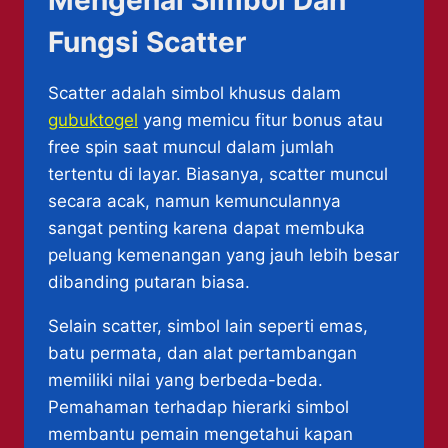
Mengenal Simbol Dan
Fungsi Scatter
Scatter adalah simbol khusus dalam
gubuktogel
yang memicu fitur bonus atau
free spin saat muncul dalam jumlah
tertentu di layar. Biasanya, scatter muncul
secara acak, namun kemunculannya
sangat penting karena dapat membuka
peluang kemenangan yang jauh lebih besar
dibanding putaran biasa.
Selain scatter, simbol lain seperti emas,
batu permata, dan alat pertambangan
memiliki nilai yang berbeda-beda.
Pemahaman terhadap hierarki simbol
membantu pemain mengetahui kapan