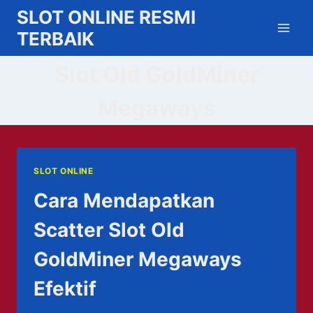
Skip
SLOT ONLINE RESMI
to
TERBAIK
content
Slot Old GoldMiner
Megaways
SLOT ONLINE
Cara Mendapatkan
Scatter Slot Old
GoldMiner Megaways
Efektif