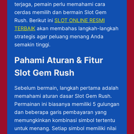
terjaga, pemain perlu memahami cara
cerdas memilih dan bermain Slot Gem
Rush. Berikut ini
SLOT ONLINE RESMI
TERBAIK
akan membahas langkah-langkah
strategis agar peluang menang Anda
semakin tinggi.
Pahami Aturan & Fitur
Slot Gem Rush
Sebelum bermain, langkah pertama adalah
memahami aturan dasar Slot Gem Rush.
Permainan ini biasanya memiliki 5 gulungan
dan beberapa garis pembayaran yang
memungkinkan kombinasi simbol tertentu
untuk menang. Setiap simbol memiliki nilai