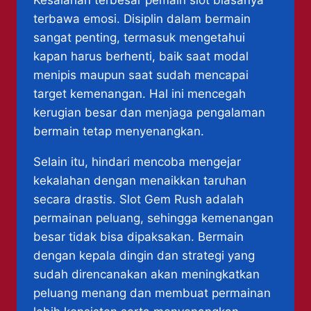
Kesalahan terbesar pemain slot biasanya
terbawa emosi. Disiplin dalam bermain
sangat penting, termasuk mengetahui
kapan harus berhenti, baik saat modal
menipis maupun saat sudah mencapai
target kemenangan. Hal ini mencegah
kerugian besar dan menjaga pengalaman
bermain tetap menyenangkan.
Selain itu, hindari mencoba mengejar
kekalahan dengan menaikkan taruhan
secara drastis. Slot Gem Rush adalah
permainan peluang, sehingga kemenangan
besar tidak bisa dipaksakan. Bermain
dengan kepala dingin dan strategi yang
sudah direncanakan akan meningkatkan
peluang menang dan membuat permainan