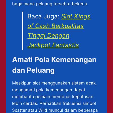
bagaimana peluang tersebut bekerja.
Baca Juga:
Slot Kings
of Cash Berkualitas
Tinggi Dengan
Jackpot Fantastis
Amati Pola Kemenangan
dan Peluang
Meskipun slot menggunakan sistem acak,
mengamati pola kemenangan dapat
membantu pemain membuat keputusan
lebih cerdas. Perhatikan frekuensi simbol
Scatter atau Wild muncul dalam beberapa