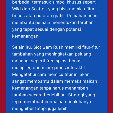
berbeda, termasuk simbol khusus seperti
Wild dan Scatter, yang bisa memicu fitur
bonus atau putaran gratis. Pemahaman ini
membantu pemain menentukan taruhan
yang tepat sesuai dengan potensi
kemenangan.
Selain itu, Slot Gem Rush memiliki fitur-fitur
tambahan yang meningkatkan peluang
menang, seperti free spins, bonus
multiplier, dan mini-games interaktif.
Mengetahui cara memicu fitur ini akan
sangat membantu dalam memaksimalkan
kemenangan tanpa harus menambah
taruhan secara berlebihan. Strategi yang
tepat membuat permainan tidak hanya
menghibur tetapi juga lebih