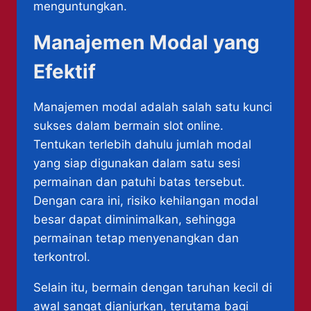
menguntungkan.
Manajemen Modal yang
Efektif
Manajemen modal adalah salah satu kunci
sukses dalam bermain slot online.
Tentukan terlebih dahulu jumlah modal
yang siap digunakan dalam satu sesi
permainan dan patuhi batas tersebut.
Dengan cara ini, risiko kehilangan modal
besar dapat diminimalkan, sehingga
permainan tetap menyenangkan dan
terkontrol.
Selain itu, bermain dengan taruhan kecil di
awal sangat dianjurkan, terutama bagi