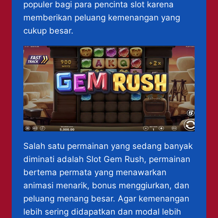
populer bagi para pencinta slot karena
memberikan peluang kemenangan yang
cukup besar.
Salah satu permainan yang sedang banyak
diminati adalah Slot Gem Rush, permainan
bertema permata yang menawarkan
animasi menarik, bonus menggiurkan, dan
peluang menang besar. Agar kemenangan
lebih sering didapatkan dan modal lebih