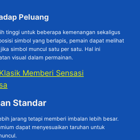
adap Peluang
ih tinggi untuk beberapa kemenangan sekaligus
sisi simbol yang berlapis, pemain dapat melihat
ika simbol muncul satu per satu. Hal ini
tan visual dalam permainan.
 Klasik Memberi Sensasi
sa
dan Standar
bih jarang tetapi memberi imbalan lebih besar.
emium dapat menyesuaikan taruhan untuk
muncul.