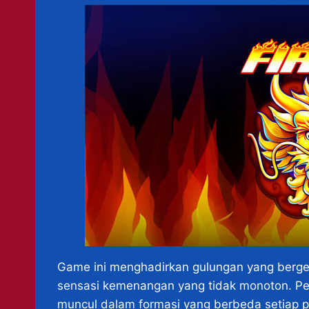
Game ini menghadirkan gulungan yang berge
sensasi kemenangan yang tidak monoton. Pe
muncul dalam formasi yang berbeda setiap p