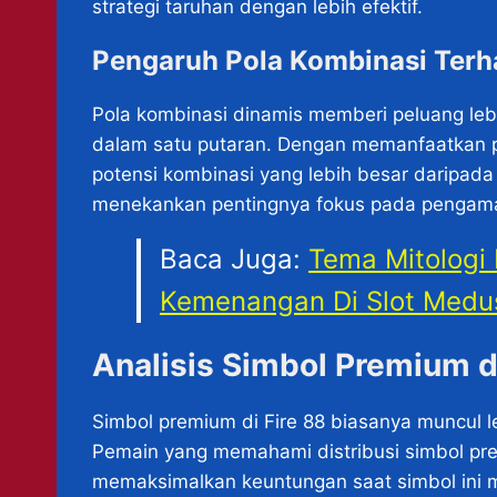
strategi taruhan dengan lebih efektif.
Pengaruh Pola Kombinasi Terh
Pola kombinasi dinamis memberi peluang leb
dalam satu putaran. Dengan memanfaatkan po
potensi kombinasi yang lebih besar daripada j
menekankan pentingnya fokus pada pengama
Baca Juga:
Tema Mitologi
Kemenangan Di Slot Medu
Analisis Simbol Premium 
Simbol premium di Fire 88 biasanya muncul le
Pemain yang memahami distribusi simbol pr
memaksimalkan keuntungan saat simbol ini 