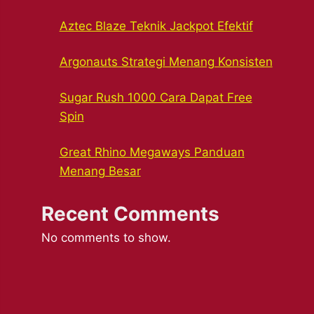
Aztec Blaze Teknik Jackpot Efektif
Argonauts Strategi Menang Konsisten
Sugar Rush 1000 Cara Dapat Free
Spin
Great Rhino Megaways Panduan
Menang Besar
Recent Comments
No comments to show.