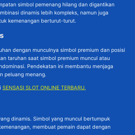
empatan simbol pemenang hilang dan digantikan
mbinasi dinamis lebih kompleks, namun juga
k kemenangan berturut-turut.
s
ruhan dengan munculnya simbol premium dan posisi
an taruhan saat simbol premium muncul atau
endominasi. Pendekatan ini membantu menjaga
an peluang menang.
i
SENSASI SLOT ONLINE TERBARU.
 yang dinamis. Simbol yang muncul bertumpuk
ap kemenangan, membuat pemain dapat dengan