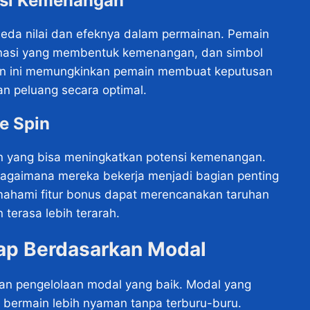
asi Kemenangan
beda nilai dan efeknya dalam permainan. Pemain
inasi yang membentuk kemenangan, dan simbol
huan ini memungkinkan pemain membuat keputusan
n peluang secara optimal.
e Spin
pin yang bisa meningkatkan potensi kemenangan.
bagaimana mereka bekerja menjadi bagian penting
ahami fitur bonus dapat merencanakan taruhan
 terasa lebih terarah.
ap Berdasarkan Modal
an pengelolaan modal yang baik. Modal yang
 bermain lebih nyaman tanpa terburu-buru.