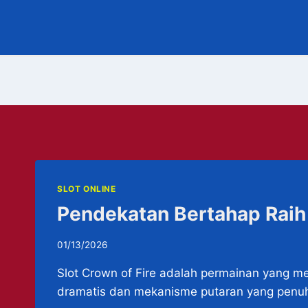
Skip
to
content
SLOT ONLINE
Pendekatan Bertahap Raih 
01/13/2026
Slot Crown of Fire adalah permainan yang me
dramatis dan mekanisme putaran yang penuh