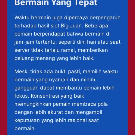
Bermain Yang Tepat
Waktu bermain juga dipercaya berpengaruh
terhadap hasil slot Big Juan. Beberapa
pemain berpendapat bahwa bermain di
jam-jam tertentu, seperti dini hari atau saat
server tidak terlalu ramai, memberikan
peluang menang yang lebih baik.
Meski tidak ada bukti pasti, memilih waktu
bermain yang nyaman dan minim
gangguan dapat membantu pemain lebih
fokus. Konsentrasi yang baik
memungkinkan pemain membaca pola
dengan lebih akurat dan mengambil
keputusan yang lebih rasional saat
bermain.