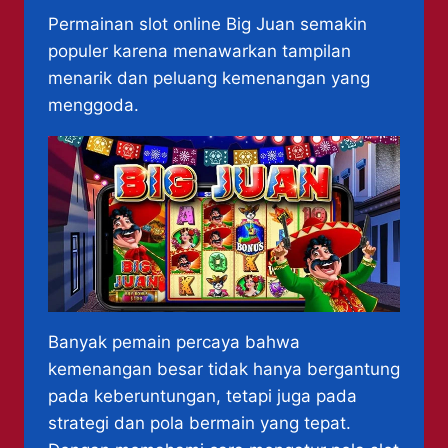
Permainan slot online Big Juan semakin
populer karena menawarkan tampilan
menarik dan peluang kemenangan yang
menggoda.
Banyak pemain percaya bahwa
kemenangan besar tidak hanya bergantung
pada keberuntungan, tetapi juga pada
strategi dan pola bermain yang tepat.