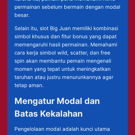
permainan sebelum bermain dengan modal
besar.
Selain itu, slot Big Juan memiliki kombinasi
simbol khusus dan fitur bonus yang dapat
memengaruhi hasil permainan. Memahami
cara kerja simbol wild, scatter, dan free
spin akan membantu pemain mengenali
momen yang tepat untuk meningkatkan
taruhan atau justru menurunkannya agar
tetap aman.
Mengatur Modal dan
Batas Kekalahan
Pengelolaan modal adalah kunci utama