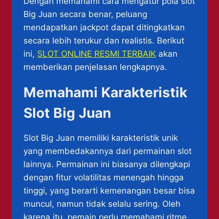
Dengan memahami cara mengatur pola slot
Big Juan secara benar, peluang
mendapatkan jackpot dapat ditingkatkan
secara lebih terukur dan realistis. Berikut
ini,
SLOT ONLINE RESMI TERBAIK
akan
memberikan penjelasan lengkapnya.
Memahami Karakteristik
Slot Big Juan
Slot Big Juan memiliki karakteristik unik
yang membedakannya dari permainan slot
lainnya. Permainan ini biasanya dilengkapi
dengan fitur volatilitas menengah hingga
tinggi, yang berarti kemenangan besar bisa
muncul, namun tidak selalu sering. Oleh
karena itu, pemain perlu memahami ritme