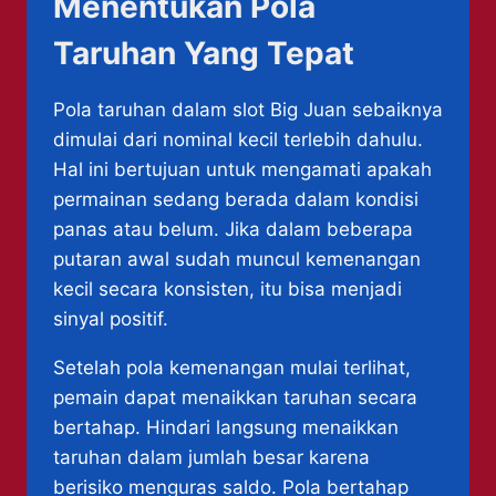
Menentukan Pola
Taruhan Yang Tepat
Pola taruhan dalam slot Big Juan sebaiknya
dimulai dari nominal kecil terlebih dahulu.
Hal ini bertujuan untuk mengamati apakah
permainan sedang berada dalam kondisi
panas atau belum. Jika dalam beberapa
putaran awal sudah muncul kemenangan
kecil secara konsisten, itu bisa menjadi
sinyal positif.
Setelah pola kemenangan mulai terlihat,
pemain dapat menaikkan taruhan secara
bertahap. Hindari langsung menaikkan
taruhan dalam jumlah besar karena
berisiko menguras saldo. Pola bertahap