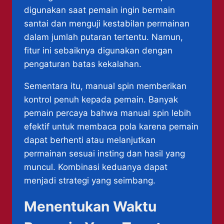
digunakan saat pemain ingin bermain
santai dan menguji kestabilan permainan
dalam jumlah putaran tertentu. Namun,
fitur ini sebaiknya digunakan dengan
pengaturan batas kekalahan.
Sementara itu, manual spin memberikan
kontrol penuh kepada pemain. Banyak
pemain percaya bahwa manual spin lebih
efektif untuk membaca pola karena pemain
dapat berhenti atau melanjutkan
permainan sesuai insting dan hasil yang
muncul. Kombinasi keduanya dapat
menjadi strategi yang seimbang.
Menentukan Waktu