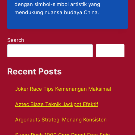
dengan simbol-simbol artistik yang
mendukung nuansa budaya China.
Search
Search
Recent Posts
Joker Race Tips Kemenangan Maksimal
Aztec Blaze Teknik Jackpot Efektif
Argonauts Strategi Menang Konsisten
Sugar Rush 1000 Cara Dapat Free Spin