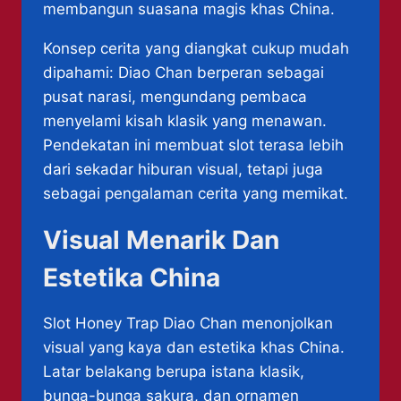
membangun suasana magis khas China.
Konsep cerita yang diangkat cukup mudah
dipahami: Diao Chan berperan sebagai
pusat narasi, mengundang pembaca
menyelami kisah klasik yang menawan.
Pendekatan ini membuat slot terasa lebih
dari sekadar hiburan visual, tetapi juga
sebagai pengalaman cerita yang memikat.
Visual Menarik Dan
Estetika China
Slot Honey Trap Diao Chan menonjolkan
visual yang kaya dan estetika khas China.
Latar belakang berupa istana klasik,
bunga-bunga sakura, dan ornamen