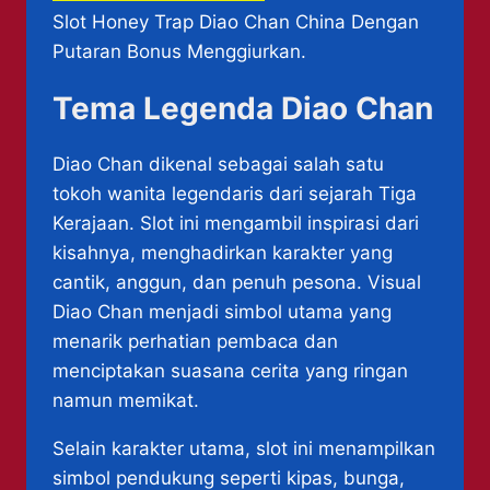
Slot Honey Trap Diao Chan China Dengan
Putaran Bonus Menggiurkan.
Tema Legenda Diao Chan
Diao Chan dikenal sebagai salah satu
tokoh wanita legendaris dari sejarah Tiga
Kerajaan. Slot ini mengambil inspirasi dari
kisahnya, menghadirkan karakter yang
cantik, anggun, dan penuh pesona. Visual
Diao Chan menjadi simbol utama yang
menarik perhatian pembaca dan
menciptakan suasana cerita yang ringan
namun memikat.
Selain karakter utama, slot ini menampilkan
simbol pendukung seperti kipas, bunga,