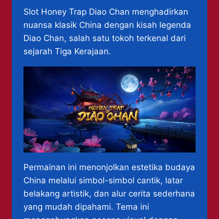
Slot Honey Trap Diao Chan menghadirkan
nuansa klasik China dengan kisah legenda
Diao Chan, salah satu tokoh terkenal dari
sejarah Tiga Kerajaan.
Permainan ini menonjolkan estetika budaya
China melalui simbol-simbol cantik, latar
belakang artistik, dan alur cerita sederhana
yang mudah dipahami. Tema ini