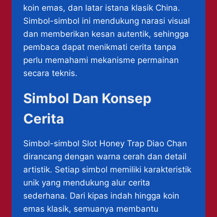
koin emas, dan latar istana klasik China.
Simbol-simbol ini mendukung narasi visual
dan memberikan kesan autentik, sehingga
pembaca dapat menikmati cerita tanpa
perlu memahami mekanisme permainan
secara teknis.
Simbol Dan Konsep
Cerita
Simbol-simbol Slot Honey Trap Diao Chan
dirancang dengan warna cerah dan detail
artistik. Setiap simbol memiliki karakteristik
unik yang mendukung alur cerita
sederhana. Dari kipas indah hingga koin
emas klasik, semuanya membantu