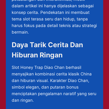
dalam artikel ini hanya dijelaskan sebagai
konsep cerita. Pendekatan ini membuat
tema slot terasa seru dan hidup, tanpa
harus fokus pada detail teknis atau strategi
bermain.
Daya Tarik Cerita Dan
Hiburan Ringan
Slot Honey Trap Diao Chan berhasil
menyajikan kombinasi cerita klasik China
dan hiburan visual. Karakter Diao Chan,
simbol elegan, dan putaran bonus
menciptakan pengalaman naratif yang seru
dan ringan.