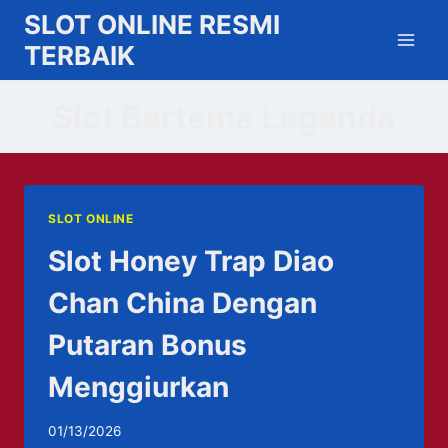
Skip
SLOT ONLINE RESMI
to
TERBAIK
content
Slot Bertema Legenda
SLOT ONLINE
Slot Honey Trap Diao
Chan China Dengan
Putaran Bonus
Menggiurkan
01/13/2026