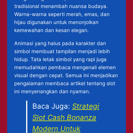
tradisional menambah nuansa budaya.
Warna-warna seperti merah, emas, dan
hijau digunakan untuk menonjolkan
kemewahan dan kesan elegan.
Animasi yang halus pada karakter dan
simbol membuat tampilan menjadi lebih
hidup. Tata letak simbol yang rapi juga
memudahkan pembaca mengenali elemen
visual dengan cepat. Semua ini menjadikan
pengalaman membaca artikel tentang slot
ini menyenangkan dan nyaman.
Baca Juga:
Strategi
Slot Cash Bonanza
Modern Untuk