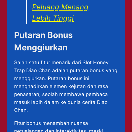
Peluang Menang
Lebih Tinggi
Putaran Bonus
Menggiurkan
Salah satu fitur menarik dari Slot Honey
Trap Diao Chan adalah putaran bonus yang
menggiurkan. Putaran bonus ini
menghadirkan elemen kejutan dan rasa
penasaran, seolah membawa pembaca
masuk lebih dalam ke dunia cerita Diao
Chan.
Fitur bonus menambah nuansa
petualangan dan interaktivitas, meski