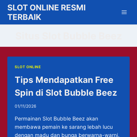
Skip
SLOT ONLINE RESMI
to
TERBAIK
content
Situs Slot Bubble Beez
SLOT ONLINE
Tips Mendapatkan Free
Spin di Slot Bubble Beez
01/11/2026
Permainan Slot Bubble Beez akan
membawa pemain ke sarang lebah lucu
dengan madu dan bunga berwarna-warni.