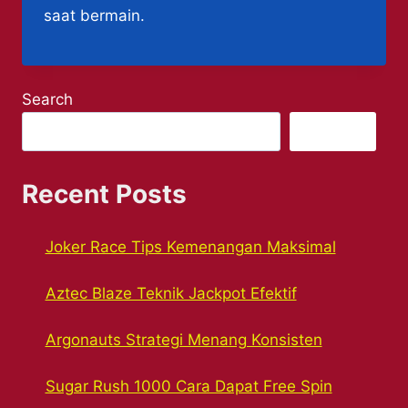
saat bermain.
Search
Search
Recent Posts
Joker Race Tips Kemenangan Maksimal
Aztec Blaze Teknik Jackpot Efektif
Argonauts Strategi Menang Konsisten
Sugar Rush 1000 Cara Dapat Free Spin