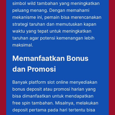
simbol wild tambahan yang meningkatkan
peluang menang. Dengan memahami
mekanisme ini, pemain bisa merencanakan
strategi taruhan dan memutuskan kapan
waktu yang tepat untuk meningkatkan
taruhan agar potensi kemenangan lebih
maksimal.
Memanfaatkan Bonus
dan Promosi
Banyak platform slot online menyediakan
bonus deposit atau promosi harian yang
bisa dimanfaatkan untuk mendapatkan
free spin tambahan. Misalnya, melakukan
deposit pertama pada hari tertentu bisa