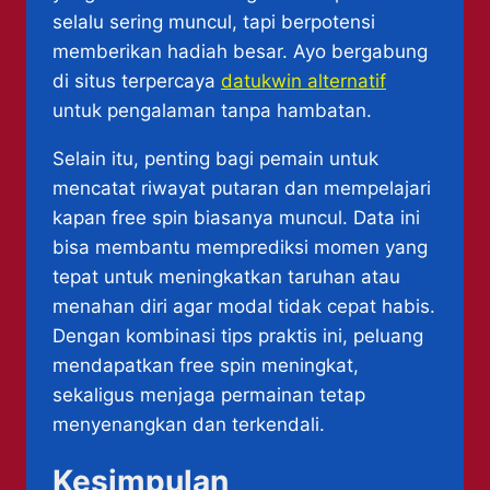
selalu sering muncul, tapi berpotensi
memberikan hadiah besar. Ayo bergabung
di situs terpercaya
datukwin alternatif
untuk pengalaman tanpa hambatan.
Selain itu, penting bagi pemain untuk
mencatat riwayat putaran dan mempelajari
kapan free spin biasanya muncul. Data ini
bisa membantu memprediksi momen yang
tepat untuk meningkatkan taruhan atau
menahan diri agar modal tidak cepat habis.
Dengan kombinasi tips praktis ini, peluang
mendapatkan free spin meningkat,
sekaligus menjaga permainan tetap
menyenangkan dan terkendali.
Kesimpulan