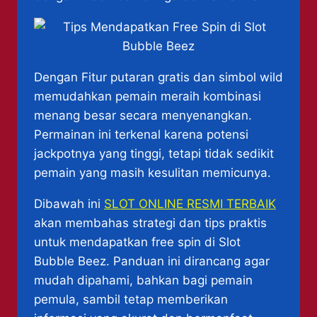
Dengan Fitur putaran gratis dan simbol wild
memudahkan pemain meraih kombinasi
menang besar secara menyenangkan.
Permainan ini terkenal karena potensi
jackpotnya yang tinggi, tetapi tidak sedikit
pemain yang masih kesulitan memicunya.
Dibawah ini
SLOT ONLINE RESMI TERBAIK
akan membahas strategi dan tips praktis
untuk mendapatkan free spin di Slot
Bubble Beez. Panduan ini dirancang agar
mudah dipahami, bahkan bagi pemain
pemula, sambil tetap memberikan