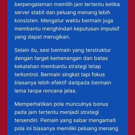
berpengalaman memilih jam tertentu ketika
server stabil dan peluang menang lebih
konsisten. Mengatur waktu bermain juga
membantu menghindari keputusan impulsif
yang dapat merugikan.
Selain itu, sesi bermain yang terstruktur
dengan target kemenangan dan batas
kekalahan membantu strategi tetap
terkontrol. Bermain singkat tapi fokus
biasanya lebih efektif daripada bermain
lama tanpa rencana jelas.
Memperhatikan pola munculnya bonus
pada jam tertentu menjadi strategi
tersendiri. Pemain yang sabar mengamati
pola ini biasanya memiliki peluang menang