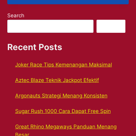
Search
Search
Recent Posts
Joker Race Tips Kemenangan Maksimal
Aztec Blaze Teknik Jackpot Efektif
Argonauts Strategi Menang Konsisten
Sugar Rush 1000 Cara Dapat Free Spin
Great Rhino Megaways Panduan Menang
Besar