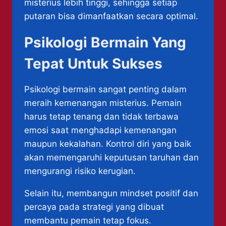
misterius lebih tinggi, sehingga setiap
putaran bisa dimanfaatkan secara optimal.
Psikologi Bermain Yang
Tepat Untuk Sukses
Psikologi bermain sangat penting dalam
meraih kemenangan misterius. Pemain
harus tetap tenang dan tidak terbawa
emosi saat menghadapi kemenangan
maupun kekalahan. Kontrol diri yang baik
akan memengaruhi keputusan taruhan dan
mengurangi risiko kerugian.
Selain itu, membangun mindset positif dan
percaya pada strategi yang dibuat
membantu pemain tetap fokus.