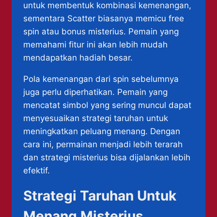
untuk membentuk kombinasi kemenangan,
sementara Scatter biasanya memicu free
spin atau bonus misterius. Pemain yang
memahami fitur ini akan lebih mudah
mendapatkan hadiah besar.
Pola kemenangan dari spin sebelumnya
juga perlu diperhatikan. Pemain yang
mencatat simbol yang sering muncul dapat
menyesuaikan strategi taruhan untuk
meningkatkan peluang menang. Dengan
cara ini, permainan menjadi lebih terarah
dan strategi misterius bisa dijalankan lebih
efektif.
Strategi Taruhan Untuk
Menang Misterius