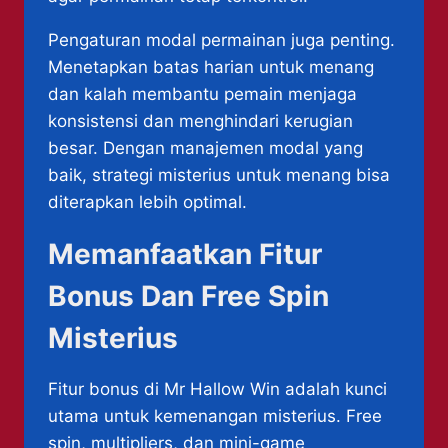
Pengaturan modal permainan juga penting.
Menetapkan batas harian untuk menang
dan kalah membantu pemain menjaga
konsistensi dan menghindari kerugian
besar. Dengan manajemen modal yang
baik, strategi misterius untuk menang bisa
diterapkan lebih optimal.
Memanfaatkan Fitur
Bonus Dan Free Spin
Misterius
Fitur bonus di Mr Hallow Win adalah kunci
utama untuk kemenangan misterius. Free
spin, multipliers, dan mini-game