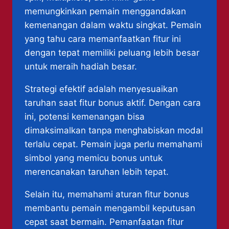
memungkinkan pemain menggandakan
kemenangan dalam waktu singkat. Pemain
yang tahu cara memanfaatkan fitur ini
dengan tepat memiliki peluang lebih besar
untuk meraih hadiah besar.
Strategi efektif adalah menyesuaikan
taruhan saat fitur bonus aktif. Dengan cara
ini, potensi kemenangan bisa
dimaksimalkan tanpa menghabiskan modal
terlalu cepat. Pemain juga perlu memahami
simbol yang memicu bonus untuk
merencanakan taruhan lebih tepat.
Selain itu, memahami aturan fitur bonus
membantu pemain mengambil keputusan
cepat saat bermain. Pemanfaatan fitur