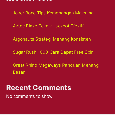
Joker Race Tips Kemenangan Maksimal
Aztec Blaze Teknik Jackpot Efektif
Argonauts Strategi Menang Konsisten
Sugar Rush 1000 Cara Dapat Free Spin
Great Rhino Megaways Panduan Menang
Besar
Recent Comments
No comments to show.