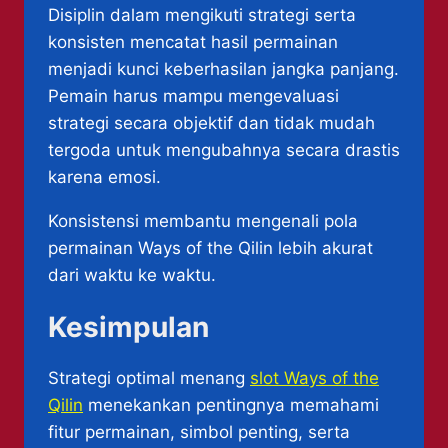
Disiplin dalam mengikuti strategi serta
konsisten mencatat hasil permainan
menjadi kunci keberhasilan jangka panjang.
Pemain harus mampu mengevaluasi
strategi secara objektif dan tidak mudah
tergoda untuk mengubahnya secara drastis
karena emosi.
Konsistensi membantu mengenali pola
permainan Ways of the Qilin lebih akurat
dari waktu ke waktu.
Kesimpulan
Strategi optimal menang
slot Ways of the
Qilin
menekankan pentingnya memahami
fitur permainan, simbol penting, serta