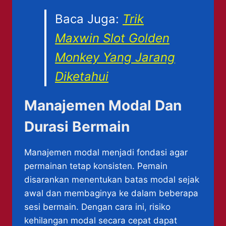
Baca Juga:
Trik
Maxwin Slot Golden
Monkey Yang Jarang
Diketahui
Manajemen Modal Dan
Durasi Bermain
Manajemen modal menjadi fondasi agar
permainan tetap konsisten. Pemain
disarankan menentukan batas modal sejak
awal dan membaginya ke dalam beberapa
sesi bermain. Dengan cara ini, risiko
kehilangan modal secara cepat dapat