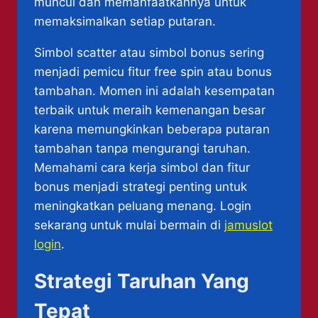
muncul dan memanfaatkannya untuk
memaksimalkan setiap putaran.
Simbol scatter atau simbol bonus sering
menjadi pemicu fitur free spin atau bonus
tambahan. Momen ini adalah kesempatan
terbaik untuk meraih kemenangan besar
karena memungkinkan beberapa putaran
tambahan tanpa mengurangi taruhan.
Memahami cara kerja simbol dan fitur
bonus menjadi strategi penting untuk
meningkatkan peluang menang. Login
sekarang untuk mulai bermain di
jamuslot
login
.
Strategi Taruhan Yang
Tepat