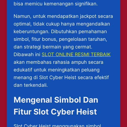
bisa memicu kemenangan signifikan.
Namun, untuk mendapatkan jackpot secara
optimal, tidak cukup hanya mengandalkan
keberuntungan. Dibutuhkan pemahaman
simbol, fitur bonus, pengelolaan taruhan,
dan strategi bermain yang cermat.
Dibawah ini
SLOT ONLINE RESMI TERBAIK
akan membahas rahasia ampuh secara
edukatif untuk meningkatkan peluang
menang di Slot Cyber Heist secara efektif
dan terkendali.
Mengenal Simbol Dan
Fitur Slot Cyber Heist
Slot Cyber Heist menggunakan simbol