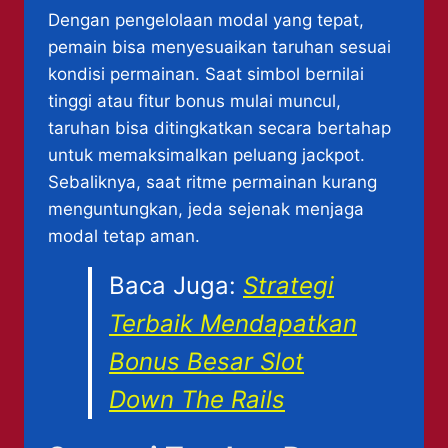
Dengan pengelolaan modal yang tepat,
pemain bisa menyesuaikan taruhan sesuai
kondisi permainan. Saat simbol bernilai
tinggi atau fitur bonus mulai muncul,
taruhan bisa ditingkatkan secara bertahap
untuk memaksimalkan peluang jackpot.
Sebaliknya, saat ritme permainan kurang
menguntungkan, jeda sejenak menjaga
modal tetap aman.
Baca Juga:
Strategi
Terbaik Mendapatkan
Bonus Besar Slot
Down The Rails