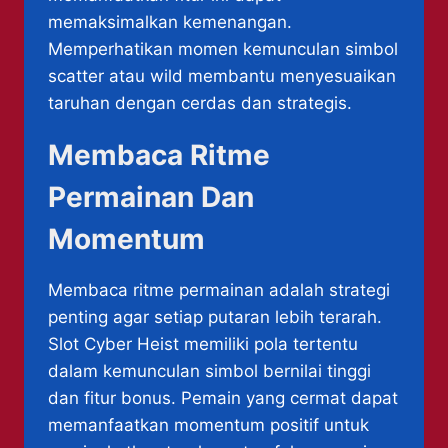
memaksimalkan kemenangan.
Memperhatikan momen kemunculan simbol
scatter atau wild membantu menyesuaikan
taruhan dengan cerdas dan strategis.
Membaca Ritme
Permainan Dan
Momentum
Membaca ritme permainan adalah strategi
penting agar setiap putaran lebih terarah.
Slot Cyber Heist memiliki pola tertentu
dalam kemunculan simbol bernilai tinggi
dan fitur bonus. Pemain yang cermat dapat
memanfaatkan momentum positif untuk