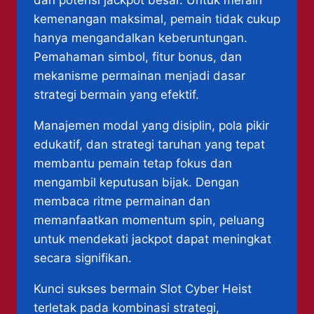
dan potensi jackpot besar. Untuk meraih
kemenangan maksimal, pemain tidak cukup
hanya mengandalkan keberuntungan.
Pemahaman simbol, fitur bonus, dan
mekanisme permainan menjadi dasar
strategi bermain yang efektif.
Manajemen modal yang disiplin, pola pikir
edukatif, dan strategi taruhan yang tepat
membantu pemain tetap fokus dan
mengambil keputusan bijak. Dengan
membaca ritme permainan dan
memanfaatkan momentum spin, peluang
untuk mendekati jackpot dapat meningkat
secara signifikan.
Kunci sukses bermain Slot Cyber Heist
terletak pada kombinasi strategi,