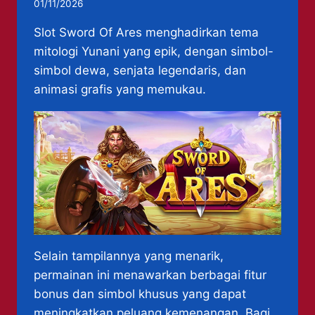
01/11/2026
Slot Sword Of Ares menghadirkan tema
mitologi Yunani yang epik, dengan simbol-
simbol dewa, senjata legendaris, dan
animasi grafis yang memukau.
Selain tampilannya yang menarik,
permainan ini menawarkan berbagai fitur
bonus dan simbol khusus yang dapat
meningkatkan peluang kemenangan. Bagi