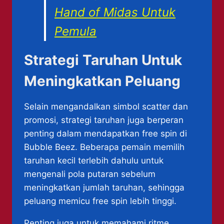
Hand of Midas Untuk
Pemula
Strategi Taruhan Untuk
Meningkatkan Peluang
Selain mengandalkan simbol scatter dan
promosi, strategi taruhan juga berperan
penting dalam mendapatkan free spin di
Bubble Beez. Beberapa pemain memilih
taruhan kecil terlebih dahulu untuk
mengenali pola putaran sebelum
meningkatkan jumlah taruhan, sehingga
peluang memicu free spin lebih tinggi.
Penting juga untuk memahami ritme