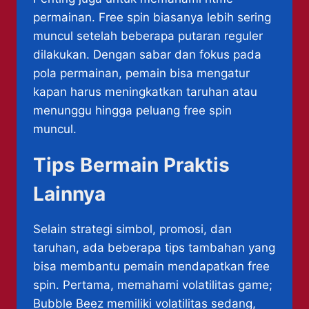
permainan. Free spin biasanya lebih sering
muncul setelah beberapa putaran reguler
dilakukan. Dengan sabar dan fokus pada
pola permainan, pemain bisa mengatur
kapan harus meningkatkan taruhan atau
menunggu hingga peluang free spin
muncul.
Tips Bermain Praktis
Lainnya
Selain strategi simbol, promosi, dan
taruhan, ada beberapa tips tambahan yang
bisa membantu pemain mendapatkan free
spin. Pertama, memahami volatilitas game;
Bubble Beez memiliki volatilitas sedang,