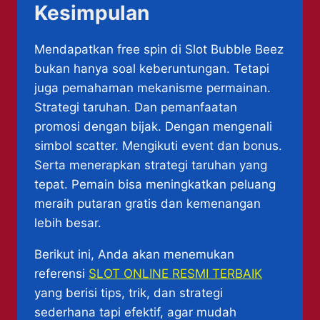
Kesimpulan
Mendapatkan free spin di Slot Bubble Beez
bukan hanya soal keberuntungan. Tetapi
juga pemahaman mekanisme permainan.
Strategi taruhan. Dan pemanfaatan
promosi dengan bijak. Dengan mengenali
simbol scatter. Mengikuti event dan bonus.
Serta menerapkan strategi taruhan yang
tepat. Pemain bisa meningkatkan peluang
meraih putaran gratis dan kemenangan
lebih besar.
Berikut ini, Anda akan menemukan
referensi
SLOT ONLINE RESMI TERBAIK
yang berisi tips, trik, dan strategi
sederhana tapi efektif, agar mudah