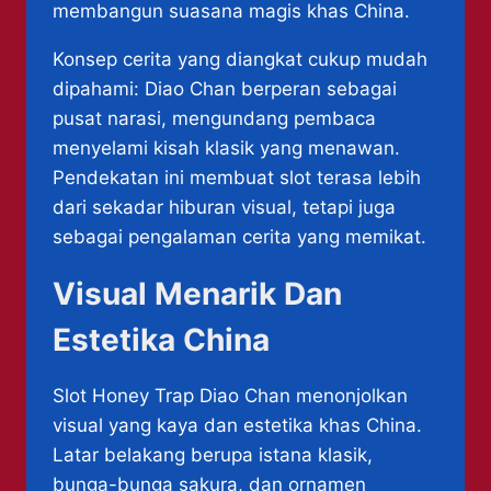
membangun suasana magis khas China.
Konsep cerita yang diangkat cukup mudah
dipahami: Diao Chan berperan sebagai
pusat narasi, mengundang pembaca
menyelami kisah klasik yang menawan.
Pendekatan ini membuat slot terasa lebih
dari sekadar hiburan visual, tetapi juga
sebagai pengalaman cerita yang memikat.
Visual Menarik Dan
Estetika China
Slot Honey Trap Diao Chan menonjolkan
visual yang kaya dan estetika khas China.
Latar belakang berupa istana klasik,
bunga-bunga sakura, dan ornamen