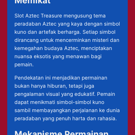
Memikat
Slot Aztec Treasure mengusung tema
peradaban Aztec yang kaya dengan simbol
kuno dan artefak berharga. Setiap simbol
dirancang untuk mencerminkan misteri dan
kemegahan budaya Aztec, menciptakan
nuansa eksotis yang menawan bagi
pemain.
Pendekatan ini menjadikan permainan
bukan hanya hiburan, tetapi juga
pengalaman visual yang edukatif. Pemain
dapat menikmati simbol-simbol kuno
sambil membayangkan perjalanan ke dunia
peradaban yang penuh harta dan rahasia.
Mekanisme Permainan