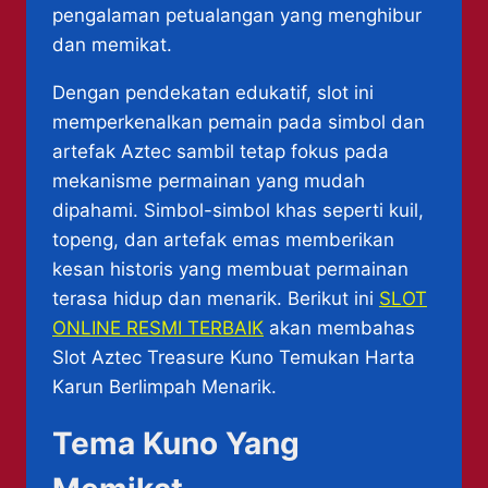
pengalaman petualangan yang menghibur
dan memikat.
Dengan pendekatan edukatif, slot ini
memperkenalkan pemain pada simbol dan
artefak Aztec sambil tetap fokus pada
mekanisme permainan yang mudah
dipahami. Simbol-simbol khas seperti kuil,
topeng, dan artefak emas memberikan
kesan historis yang membuat permainan
terasa hidup dan menarik. Berikut ini
SLOT
ONLINE RESMI TERBAIK
akan membahas
Slot Aztec Treasure Kuno Temukan Harta
Karun Berlimpah Menarik.
Tema Kuno Yang