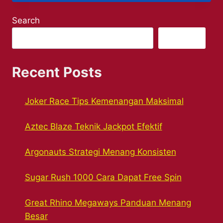
Search
Search
Recent Posts
Joker Race Tips Kemenangan Maksimal
Aztec Blaze Teknik Jackpot Efektif
Argonauts Strategi Menang Konsisten
Sugar Rush 1000 Cara Dapat Free Spin
Great Rhino Megaways Panduan Menang
Besar