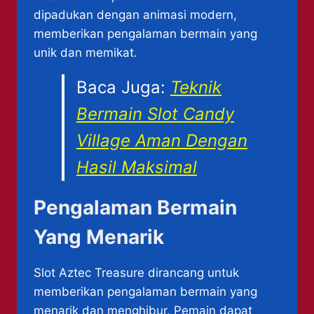
dipadukan dengan animasi modern,
memberikan pengalaman bermain yang
unik dan memikat.
Baca Juga:
Teknik
Bermain Slot Candy
Village Aman Dengan
Hasil Maksimal
Pengalaman Bermain
Yang Menarik
Slot Aztec Treasure dirancang untuk
memberikan pengalaman bermain yang
menarik dan menghibur. Pemain dapat