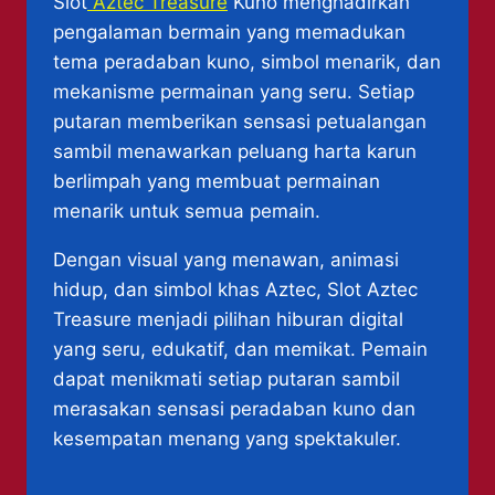
Slot
Aztec Treasure
Kuno menghadirkan
pengalaman bermain yang memadukan
tema peradaban kuno, simbol menarik, dan
mekanisme permainan yang seru. Setiap
putaran memberikan sensasi petualangan
sambil menawarkan peluang harta karun
berlimpah yang membuat permainan
menarik untuk semua pemain.
Dengan visual yang menawan, animasi
hidup, dan simbol khas Aztec, Slot Aztec
Treasure menjadi pilihan hiburan digital
yang seru, edukatif, dan memikat. Pemain
dapat menikmati setiap putaran sambil
merasakan sensasi peradaban kuno dan
kesempatan menang yang spektakuler.