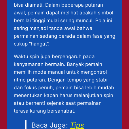
bisa diamati. Dalam beberapa putaran
awal, pemain dapat melihat apakah simbol
bernilai tinggi mulai sering muncul. Pola ini
sering menjadi tanda awal bahwa
permainan sedang berada dalam fase yang
cukup “hangat”.
Waktu spin juga berpengaruh pada
kenyamanan bermain. Banyak pemain
memilih mode manual untuk mengontrol
ritme putaran. Dengan tempo yang stabil
dan fokus penuh, pemain bisa lebih mudah
menentukan kapan harus melanjutkan spin
atau berhenti sejenak saat permainan
terasa kurang bersahabat.
Baca Juga:
Tips