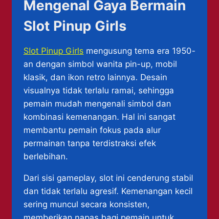
Mengenal Gaya Bermain
Slot Pinup Girls
Slot Pinup Girls
mengusung tema era 1950-
an dengan simbol wanita pin-up, mobil
klasik, dan ikon retro lainnya. Desain
visualnya tidak terlalu ramai, sehingga
pemain mudah mengenali simbol dan
kombinasi kemenangan. Hal ini sangat
membantu pemain fokus pada alur
permainan tanpa terdistraksi efek
berlebihan.
Dari sisi gameplay, slot ini cenderung stabil
dan tidak terlalu agresif. Kemenangan kecil
sering muncul secara konsisten,
memberikan napas bagi pemain untuk