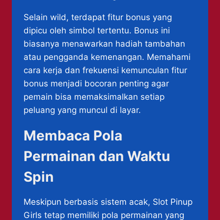
Selain wild, terdapat fitur bonus yang
dipicu oleh simbol tertentu. Bonus ini
biasanya menawarkan hadiah tambahan
atau pengganda kemenangan. Memahami
cara kerja dan frekuensi kemunculan fitur
bonus menjadi bocoran penting agar
pemain bisa memaksimalkan setiap
peluang yang muncul di layar.
Membaca Pola
Permainan dan Waktu
Spin
Meskipun berbasis sistem acak, Slot Pinup
Girls tetap memiliki pola permainan yang