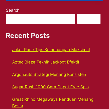
Search
Search
Recent Posts
Joker Race Tips Kemenangan Maksimal
Aztec Blaze Teknik Jackpot Efektif
Argonauts Strategi Menang Konsisten
Sugar Rush 1000 Cara Dapat Free Spin
Great Rhino Megaways Panduan Menang
Besar